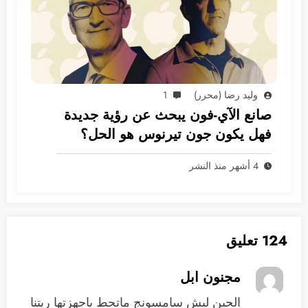
وليد رضا (محرر)
1
صانع الآي-فون يبحث عن رؤية جديدة
فهل يكون جون تيرنوس هو الحل؟
4 أشهر منذ النشر
124 تعليق
مجنون ابل
الحين ليش سامسونج ماتحط باجهزتها ريتنا