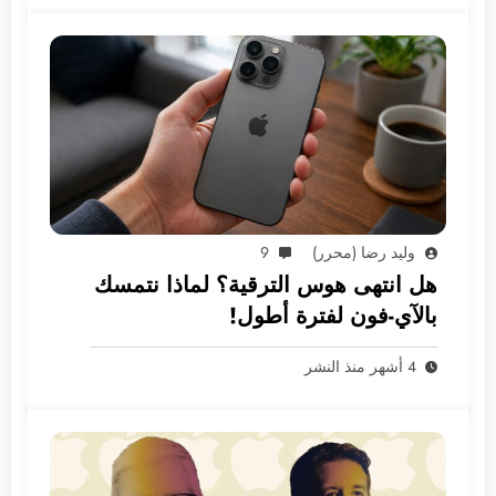
وليد رضا (محرر)
9
هل انتهى هوس الترقية؟ لماذا نتمسك
بالآي-فون لفترة أطول!
4 أشهر منذ النشر