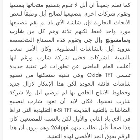
كما نعلم جميعاً ان أبل لا تقوم بتصنيع منتجاتها بنفسها
وتقوم شركات اخرى بتصنيعها لصالح أبل وطبقاً لبعض
الأبحاث التجارية فإن شاشة الآي باد لم يقم بتصنيعها
مورد واحد فقط لكنهم ثلاثة وهم كل من
شارب
و
سامسونج
و
إل جي
وتقوم هذه المصناع المتخصصة
بتزويد أبل بالشاشات المطلوبة. وكان الأمر صعب
بالنسبة للشركات فحتى شركة شارب ورغم انها
أعلنت العام الماضي عن تطورات في تقنية جديدة
تسمى Oxide TFT وهى تقنية ستمكنها من تصنيع
شاشات فائقة الجودة لكن هذا الإبتكار لازال جديد
وخطوط الانتاج الخاص بها لم ترضي أبل ولا شركة
شارب نفسها، فكان لابد أن تعود شارب لتصنيع
الشاشات بالتقنية القديمة a-Si TFT التقليدية التى نراها
في الآي باد الثاني والأول لكن بالنسبة للمصنعين كان
هذا صعباً فأبل تطلب منهم 264ppi وهم يرون أن هذا
الرقم يفوق الحد الأقصي لهذه التقنية.