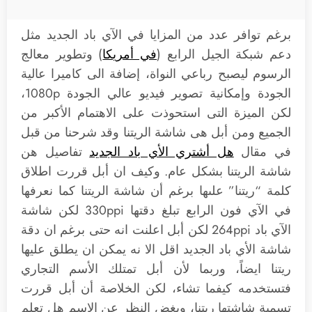
برغم توافر عدد من المزايا في الآي باد الجديد مثل
دعم شبكة الجيل الرابع (
في أمريكا
) وتطوير معالج
الرسوم ليصبح رباعي النواة، إضافة الى كاميرا عالية
الجودة وإمكانية تصوير فيديو عالي الجودة 1080p،
لكن الميزة التى استحوذت على الاهتمام الأكبر من
الجميع ومن أبل هى شاشة الريتنا وقد شرحنا من قبل
في مقال
هل أشتري الأي باد الجديد
تفاصيل هن
شاشة الريتنا بشكل عام. وكيف ان أبل قررت اطلاق
كلمة “ريتنا” علىها برغم أن شاشة الريتنا كما نعرفها
في الآي فون الرابع تبلغ دقتها 330ppi لكن شاشة
الآي باد 264ppi لكن أبل اعلنت انه حتى برغم ان دقة
شاشة الأي باد الجديد اقل الا نه يمكن ان يطلق عليها
ريتنا ايضاً، وربما لأن أبل تمتلك الأسم التجاري
فتستخدمه كيفما تشاء، لكن الخلاصة أن أبل قررت
تسمية شاشتها ريتنا، وبغض النظر عن الاسم هل تعلم