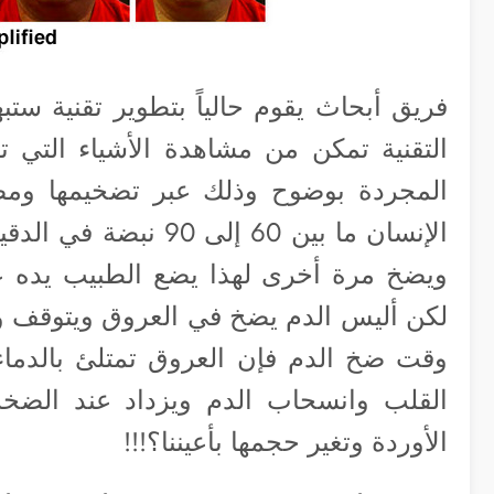
فريق أبحاث يقوم حالياً بتطوير تقنية ستب
التقنية تمكن من مشاهدة الأشياء التي ته
المجردة بوضوح وذلك عبر تضخيمها ومض
الإنسان ما بين 60 إل
ويضخ مرة أخرى لهذا يضع الطبيب يده ع
لكن أليس الدم يضخ في العروق ويتوقف و
وقت ضخ الدم فإن العروق تمتلئ بالدماء
القلب وانسحاب الدم ويزداد عند الضخة ال
الأوردة وتغير حجمها بأعيننا؟!!!