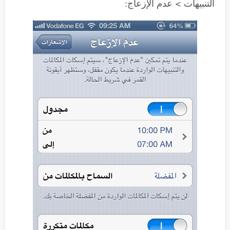
التنبيهات > عدم الإزعاج: