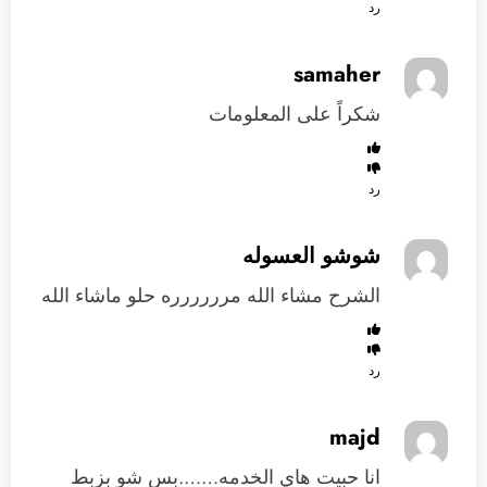
رد
samaher
شكراً على المعلومات
رد
شوشو العسوله
الشرح مشاء الله مرررررره حلو ماشاء الله
رد
majd
انا حبيت هاي الخدمه…….بس شو بزبط