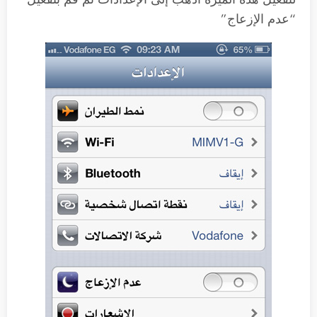
“عدم الإزعاج”