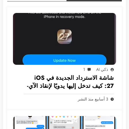
ذكي AI
1
شاشة الاسترداد الجديدة في iOS
27: كيف تدخل إليها يدويًا لإنقاذ الآي-
فون دون كمبيوتر؟
3 أسابيع منذ النشر