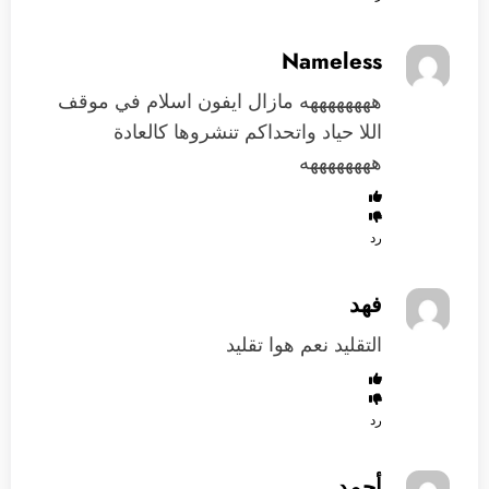
Nameless
ههههههههه مازال ايفون اسلام في موقف
اللا حياد واتحداكم تنشروها كالعادة
ههههههههه
رد
فهد
التقليد نعم هوا تقليد
رد
أحمد