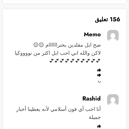
156 تعليق
Memo
صح ابل مقلدين بحتراااااام 😌😌
لاكن والله اني احب ابل اكثر من نووووكيا
💕💕💕💕💕💕💕💕💕💕
رد
Rashid
أنا احب آي فون أسلامي لأنه يعطينا أخبار
جميلة