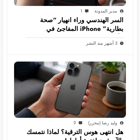
مدير المدونة
1
السر الهندسي وراء انهيار “صحة
بطارية” iPhone المفاجئ في
الأسواق العربية
3 أشهر منذ النشر
وليد رضا (محرر)
9
هل انتهى هوس الترقية؟ لماذا نتمسك