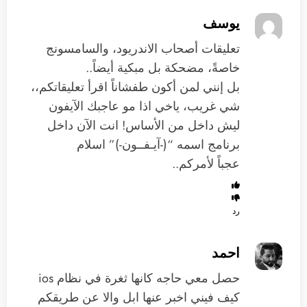
يوسف
تعليقات أصحاب الاندريود، والسامسونج
خاصةً، مضحكة بل مبكية أيضاً..
بل إنني لمن أكون طفشاناً اقرأ تعليقاتكم،،
شي غريب، ياخي اذا مو عاجبك الآيفون
ليش داخل من الأساس! انت الآن داخل
برنامج اسمه “(-آيـفــون-)” اسلام
عجباً لأمركم..
رد
احمد
حصل معي حاجه كانها ثغرة في نظام ios
كيف فيني اخبر عنها ابل والا عن طريقكم