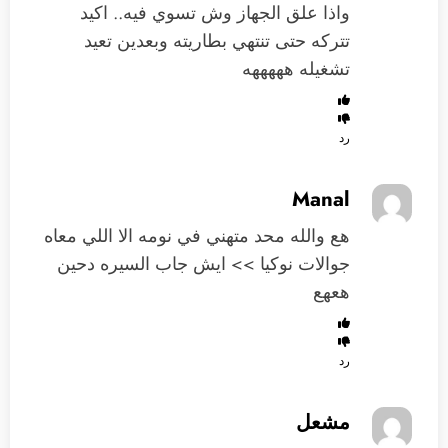
واذا علق الجهاز وش تسوي فيه.. اكيد
تتركه حتى تنتهي بطاريته وبعدين تعيد
تشغيله هههههه
رد
Manal
هع والله محد متهني في نومه الا اللي معاه
جوالات نوكيا >> ايش جاب السيره دحين
هعهع
رد
مشعل