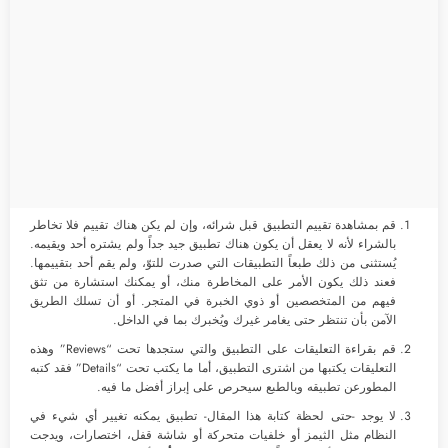
قم بمشاهدة تقييم التطبيق قبل شرائه، وإن لم يكن هناك تقييم فلا تخاطر
بالشراء لأنه لا يعقل أن يكون هناك تطبيق جيد جداً ولم يشتره أحد ويقيمه.
يُستثنى من ذلك طبعاً التطبيقات التي صدرت للتوّ، ولم يقم أحد بتقييمها.
فعند ذلك يكون الأمر على المخاطرة منك، أو يمكنك استشارة من تثق
فيهم من المتخصصين أو ذوي الخبرة في المتجر. أو أن تسلك الطريق
الآمن بأن تنتظر حتى يغامر غيرك ويُخبرك بما في الداخل.
قم بقراءة التعليقات على التطبيق والتي ستجدها تحت “Reviews” وهذه
التعليقات يكتبها من اشترى التطبيق، أما ما يكتب تحت “Details” فقد كتبه
المطورعن تطبيقه وبالطبع سيحرص على إبراز أفضل ما فيه.
لا يوجد -حتى لحظة كتابة هذا المقال- تطبيق يمكنه تغيير أي شيء في
النظام مثل الثيمز أو خلفيات متحركة أو شاشة قفل، اختصارات، ويدجت