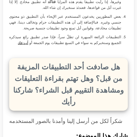
وغيرها، إذا رأيت تطبيقاً يقدم هذه المزايا
فتأكد
أنه تطبيق مخادع. إلا إذا
غيرت أبل من قواعدها، فعندئذ سنخبرك إن شاء الله.
بعض المطوريين يخدعون المستخدم عبر الإيحاء بأن التطبيق ذو محتوى
جنسي وغيره. فبالإضافة إلى أن هذه التطبيقات حرام وتخالف ديننا، فهي
تطبيقات مخادعة، وقوانين أبل تمنع وجود تطبيقات جنسية صريحة.
التطبيقات الرائعة المبهرة لن تظلّ سراً، فإذا صدر تطبيق رائع سيذكره
الجميع وسنخبركم به سواء في السبع تطبيقات يوم الجمعة أو
آب-عاد
.
هل صادفت أحد التطبيقات المزيفة
من قبل؟ وهل تهتم بقراءة التعليقات
ومشاهدة التقييم قبل الشراء؟ شاركنا
رأيك
شكراً لكل من أرسل إلينا وأمدنا بالصور المستخدمه
شارك هذا الموضوع: