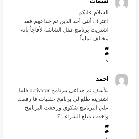
نسمات
السلام عليكم
اعترف أنني أحد الذين تم خداعهم فقد
اشتريت برنامج قفل الشاشة لأفاجأ بأنه
مختلف تماماً
رد
احمد
للأسف تم خداعي ببرنامج activator فلما
اشتريته طلع لي برنامج خلفيات فا رفعت
علي البرنامج شكوي ورجعت البرنامج
واخذت مبلغ الشراء .!؟
رد