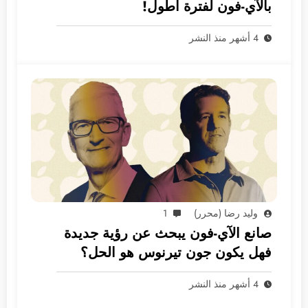
بالآي-فون لفترة أطول!
4 أشهر منذ النشر
وليد رضا (محرر)
1
صانع الآي-فون يبحث عن رؤية جديدة
فهل يكون جون تيرنوس هو الحل؟
4 أشهر منذ النشر