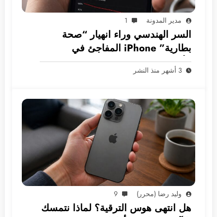
مدير المدونة
1
السر الهندسي وراء انهيار “صحة
بطارية” iPhone المفاجئ في
الأسواق العربية
3 أشهر منذ النشر
وليد رضا (محرر)
9
هل انتهى هوس الترقية؟ لماذا نتمسك