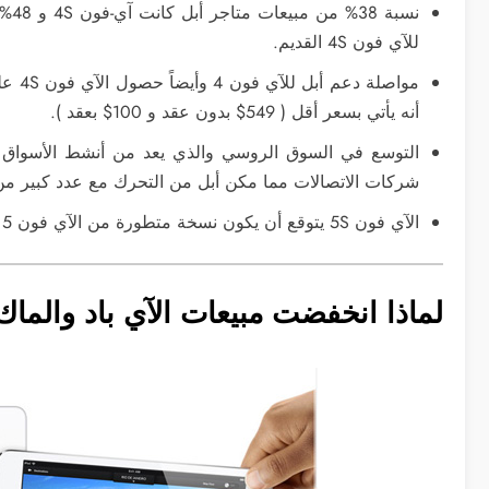
للآي فون 4S القديم.
أنه يأتي بسعر أقل ( 549$ بدون عقد و 100$ بعقد ).
شركات الاتصالات مما مكن أبل من التحرك مع عدد كبير من
الآي فون 5S يتوقع أن يكون نسخة متطورة من الآي فون 5 وبنفس التصميم لذا فلا داعي لتأجيل قرار الشراء.
لماذا انخفضت مبيعات الآي باد والماك