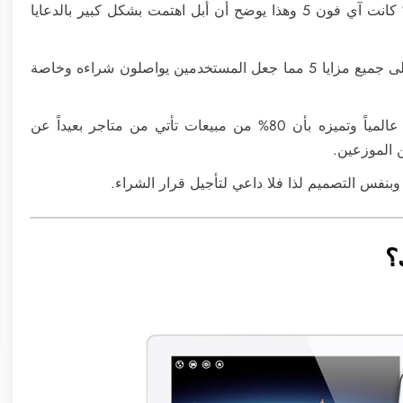
نسبة 38% من مبيعات متاجر أبل كانت آي-فون 4S و 48% كانت آي فون 5 وهذا يوضح أن أبل اهتمت بشكل كبير بالدعايا
مواصلة دعم أبل للآي فون 4 وأيضاً حصول الآي فون 4S على جميع مزايا 5 مما جعل المستخدمين يواصلون شراءه وخاصة
التوسع في السوق الروسي والذي يعد من أنشط الأسواق عالمياً وتميزه بأن 80% من مبيعات تأتي من متاجر بعيداً عن
 الموزعين.
؟