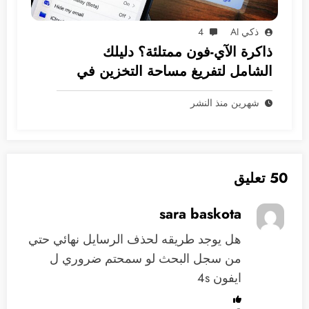
ذكي AI
4
ذاكرة الآي-فون ممتلئة؟ دليلك
الشامل لتفريغ مساحة التخزين في
نظام iOS
شهرين منذ النشر
50 تعليق
sara baskota
هل يوجد طريقه لحذف الرسايل نهائي حتي
من سجل البحث لو سمحتم ضروري ل
ايفون 4s