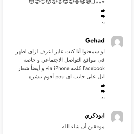
جمييل😄😃😀😉😍😜😝😛😔😌😳
رد
Gehad
لو سمحتوا أنا كنت عايز اعرف ازاى اظهر
فى مواقع التواصل الاجتماعي و خاصه
Facebook كلمه via iPhone و أيضاً شعار
ابل على جانب اى post أقوم بنشره
رد
ابوذكري
موفقين أن شاء الله