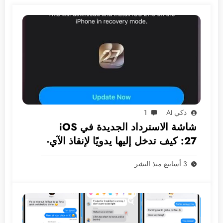
ذكي AI
1
شاشة الاسترداد الجديدة في iOS
27: كيف تدخل إليها يدويًا لإنقاذ الآي-
فون دون كمبيوتر؟
3 أسابيع منذ النشر