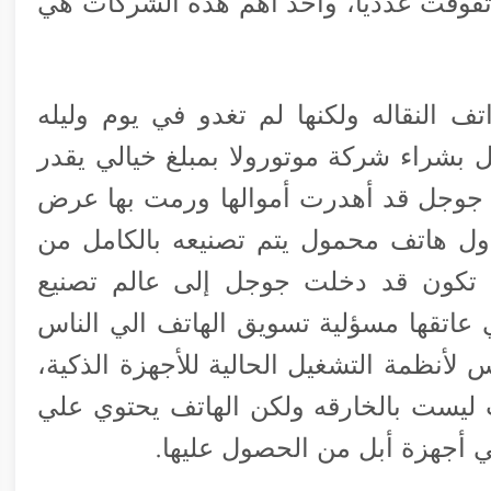
تفوقت عددياً، وأحد أهم هذه الشركات هي
تف النقاله ولكنها لم تغدو في يوم وليله
بشراء شركة موتورولا بمبلغ خيالي يقدر
اك أن جوجل قد أهدرت أموالها ورمت بها عرض
ول هاتف محمول يتم تصنيعه بالكامل من
لك تكون قد دخلت جوجل إلى عالم تصنيع
عاتقها مسؤلية تسويق الهاتف الي الناس
أنظمة التشغيل الحالية للأجهزة الذكية،
هاتف Moto X بمواصفات ليست بالخارقه ولكن الهاتف يحتوي علي
أجهزة أبل من الحصول عليها.