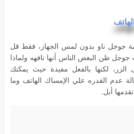
لهاتف
ة جوجل ناو بدون لمس الجهاز، فقط قل
حين قدمت جوجل ظن البعض الناس أنها تافهه ولماذا
 الزر، لكنها بالفعل مفيدة حيث يمكنك
حالة عدم القدره علي الإمساك الهاتف وما
قدمها أبل.