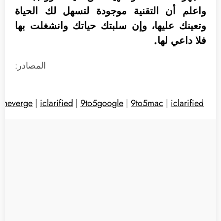
واعلم أن التقنية موجودة لتسهل لك الحياة
وتعينك عليها، وإن سلبتك حياتك وانشغلت بها
فلا داعي لها.
المصادر:
|
theverge
|
iclarified
|
9to5google
|
9to5mac
|
iclarified