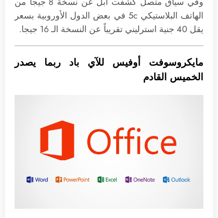
وفي سياق متصل كشفت أبل عن نسخة 8 جيجا من
الهاتف البلاستيكي 5c في بعض الدول الأوروبية بسعر
يقل 40 جنية استرليني تقريباً عن النسخة الـ 16 جيجا.
مايكروسوفت أوفيس للآي باد ربما يصدر
الخميس القادم