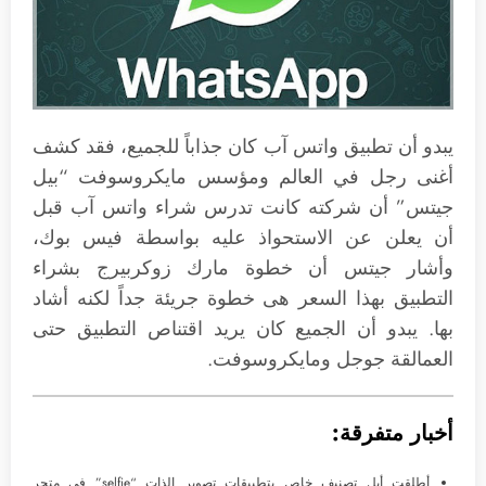
يبدو أن تطبيق واتس آب كان جذاباً للجميع، فقد كشف
أغنى رجل في العالم ومؤسس مايكروسوفت “بيل
جيتس” أن شركته كانت تدرس شراء واتس آب قبل
أن يعلن عن الاستحواذ عليه بواسطة فيس بوك،
وأشار جيتس أن خطوة مارك زوكربيرج بشراء
التطبيق بهذا السعر هى خطوة جريئة جداً لكنه أشاد
بها. يبدو أن الجميع كان يريد اقتناص التطبيق حتى
العمالقة جوجل ومايكروسوفت.
أخبار متفرقة:
أطلقت أبل تصنيف خاص بتطبيقات تصوير الذات “selfie” في متجر