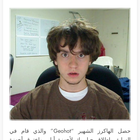
حصل الهاكرز الشهير “Geohot” والذي قام في
السابق بإطلاق جيلبريك لأجهزة أبل، واخترق أجهزة