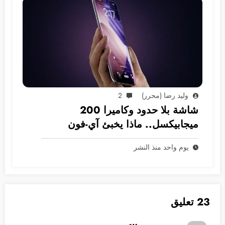
وليد رضا (محرر)
2
شاشة بلا حدود وكاميرا 200
ميجابيكسل.. ماذا يخبئ آي-فون
2028؟
يوم واحد منذ النشر
23 تعليق