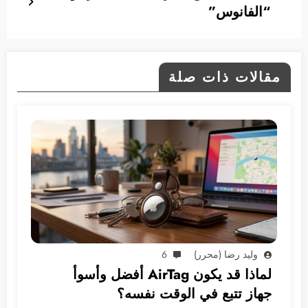
“الفانوس”
مقالات ذات صلة
وليد رضا (محرر)
6
لماذا قد يكون AirTag أفضل وأسوأ
جهاز تتبع في الوقت نفسه؟