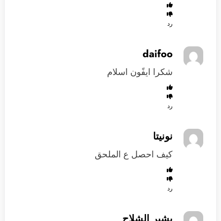
رد
daifoo
شكرا ايفًون اسلام
رد
نونيتا
كيف احصل ع الملحق
رد
بشير الشلاح