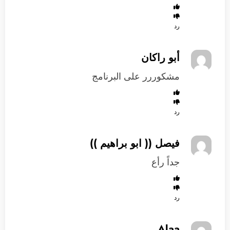
رد
أبو راكان
مشكوررر على البرنامج
رد
فيصل (( ابو براهيم ))
جداً رأع
رد
Alaa