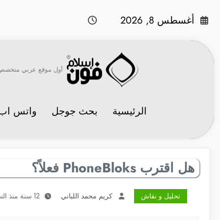
لتجاوز
لى
أغسطس 8, 2026
لمحتوى
أول موقع عربي متخصص في 
الرئيسية
بحث جوجل
واتس اب
هل اقترب PhoneBloks فعلاً؟
تحليل و نقاش
كريم محمد اللباني
12 سنة منذ النشر