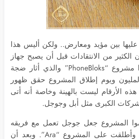
ليها بين مؤيد ومعارض.. ولكن أليس هذا
الكثير من الانتقادات قبل أن يصبح جهاز
الهاتف الأكثر مبيعاً عالمياً. فماذا عن هذا مشروع “PhoneBloks” والذي أثار ضجة
لمليون ويوم إطلاق المشروع حقق ظهور
! هذه الأرقام ليست بالهينة وخاصة أنه أتى
كات الكبرى مثل أبل وجوجل.
موا المشروع جعل جوجل تعمل مع فريقه
وتقرر دعمه من خلال شركتها “موتورلا” وأطلقت على المشروع “Ara”. وبعد أن