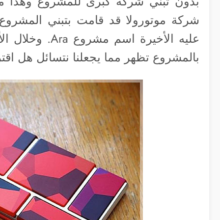
بدون تبني شركة كبرى للمشروع وهذا ما 
شركة موتورولا قد قامت بتبني المشرو
عليه الأخيرة اس
بالمشروع تظهر مما يجعلنا نتسائل هل اقترب PhoneBloks لل