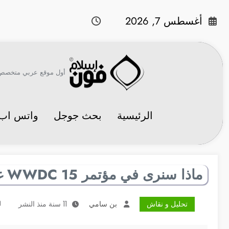
لتجاوز
لى
أغسطس 7, 2026
لمحتوى
أول موقع عربي متخصص في 
الرئيسية
بحث جوجل
واتس اب
ماذا سنرى في مؤتمر WWDC 15 غداً؟
تحليل و نقاش
بن سامي
11 سنة منذ النشر