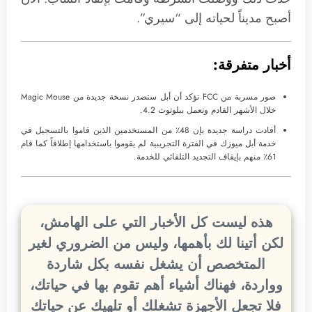
أصبح مديناً لحياته إلى “سيري”.
أخبار متفرقة:
صور مسربة من FCC تؤكد أن أبل ستصدر نسخة جديدة من Magic Mouse
خلال الأشهر القادم وتعمل ببلوتوث 4.2.
أفادت دراسة جديدة بإن 48٪ من المستخدمين الذين قاموا بالتسجيل في
خدمة أبل ميوزك في الفترة التجريبية لم يقوموا باستخدامها إطلاقاً كما قام
61٪ منهم بإيقاف التجديد التلقائي للخدمة.
هذه ليست كل الأخبار التي على الهامش،
لكن أتينا لك بأهمها، وليس من الضروري لغير
المتخصص أن يشغل نفسه بكل شاردة
وواردة، فهناك أشياء أهم تقوم بها في حياتك،
فلا تجعل الأجهزة تشغلك أو تلهيك عن حياتك