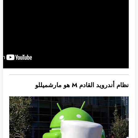
نظام أندرويد القادم M هو مارشميللو