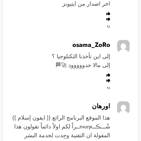
اخر اصدار من ايتيونز
رد
osama_ZoRo
إلى اين تأخذنا التكنلوجيا ؟
إلى مالا حدووووود 🚀🏁
رد
اورهان
هذا الموقع البرنامج الرائع (( ايفون إسلام ))
شُـــڪــтнαηкــراً لكم اولاً دائماً تقولون هذا
المقولة ان التقنية وجِدت لخدمة البشر