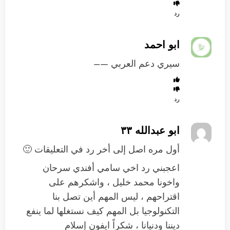
رد
ابو احمد
سيري دعم العربي —–
رد
ابو عبدالله ٣٣
أول مره اصل إلى أخر رد في التعليقات 🙂
اعجبني رد اخي سامي أفندي سرحان
واخونا محمد خليل ، واشكرهم على
اقتراحهم ، ليس المهم أين تصل بنا
التكنولوجيا بل المهم كيف نستغلها لما ينفع
ديننا ودنيانا ، شكراً ايفون إسلام