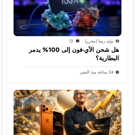
وليد رضا (محرر)
12
هل شحن الآي-فون إلى 100% يدمر
البطارية؟
24 ساعة منذ النشر