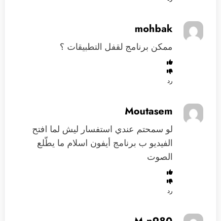
mohbak
ممكن برنامج لقفل التطبيقات ؟
رد
Moutasem
لو سمحتم عندي استفسار ليش لما افتح
الفيديو ب برنامج أيفون اسلام ما يطّلع
الصوت
رد
M.n980