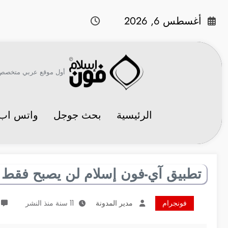
لتجاوز
لى
أغسطس 6, 2026
لمحتوى
أول موقع عربي متخصص في 
الرئيسية
بحث جوجل
واتس اب
تطبيق آي-فون إسلام لن يصبح فقط ل
فونجرام
مدير المدونة
11 سنة منذ النشر