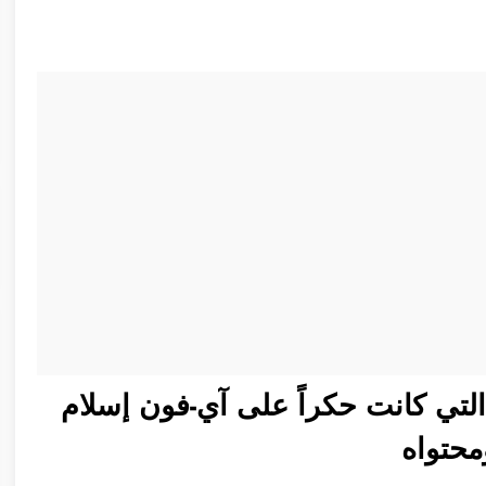
لتي كانت حكراً على آي-فون إسلام
حتواه