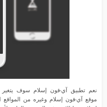
نعم تطبيق آي-فون إسلام سوف يتغير 
موقع آي-فون إسلام وغيره من المواقع ال