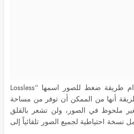
يقوم برنامج “iMyfone Umate” باستخدام طريقة ضغط للصور اسمها “Lossless
ز في هذه الطريقة أنها من الممكن أن توفر من مساحة
وايضاً بدون تغير ملحوظ في الصور، ولن تشعر بالقلق
 نسخة احتياطية لجميع الصور تلقائياً إلى