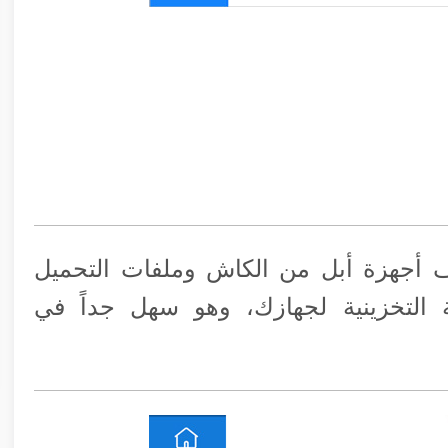
iMyfone U يقوم بتنظيف أجهزة أبل من الكاش وملفات التحميل
 التخزينية لجهازك، وهو سهل جداً في