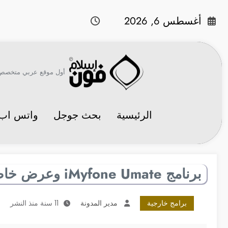
لتجاوز
لى
أغسطس 6, 2026
لمحتوى
أول موقع عربي متخصص في 
الرئيسية
بحث جوجل
واتس اب
برنامج iMyfone Umate وعرض خاص من آي-فون إسلام
برامج خارجية
مدير المدونة
11 سنة منذ النشر