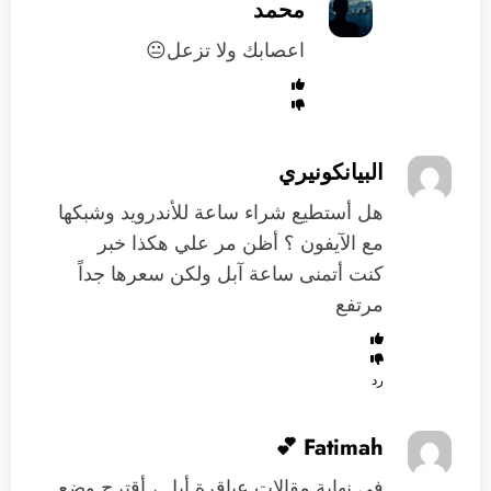
محمد
اعصابك ولا تزعل😐
البيانكونيري
هل أستطيع شراء ساعة للأندرويد وشبكها
مع الآيفون ؟ أظن مر علي هكذا خبر
كنت أتمنى ساعة آبل ولكن سعرها جداً
مرتفع
رد
Fatimah 💕
في نهاية مقالات عباقرة أبل ، أقترح وضع