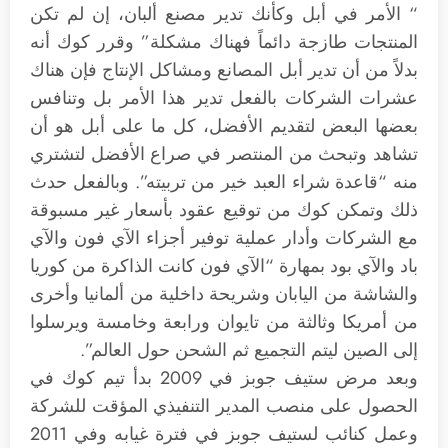
“ الأمر في أبل وكأنك تدير مصنع ألبان، إن لم تكن
المنتجات طازجة دائماً فهناك مشكلة” وقرر كوك أنه
بدلاً من أن تدير أبل المصانع ومشاكل الإنتاج فإن هناك
عشرات الشركات بالفعل تدير هذا الأمر بل وتنافس
بعضها البعض لتقديم الأفضل، كل ما على أبل هو أن
تشاهد وتبحث من المنتصر في صراع الأفضل لتشتري
منه “قاعدة شراء العبد خير من تربيته”. وبالفعل حدث
ذلك وتمكن كوك من توقيع عقود بأسعار غير مسبوقة
مع الشركات وأدار عملية توفير أجزاء الآي فون والآي
باد والآي بود بمهارة “الآي فون كانت الذاكرة من كوريا
والشاشة من اليابان وشريحة داخلية من ألمانيا وأخرى
من أمريكا وثالثة من تايوان ورابعة وخامسة ويرسلوا
إلى الصين ليتم التجميع ثم الشحن حول العالم”.
وبعد مرض ستيف جوبز في 2009 بدأ تيم كوك في
الحصول على منصب المدير التنفيذي المؤقت للشركة
وعمل كنائب لستيف جوبز في فترة غيابه وفي 2011