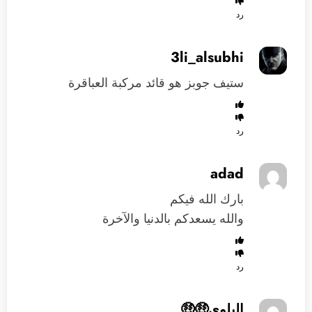
رد
3li_alsubhi
ستيف جوبز هو قائد مركبة العباقرة
رد
adad
بارك الله فيكم
والله يسعدكم بالدنيا والآخرة
رد
البلوي🤑🤑