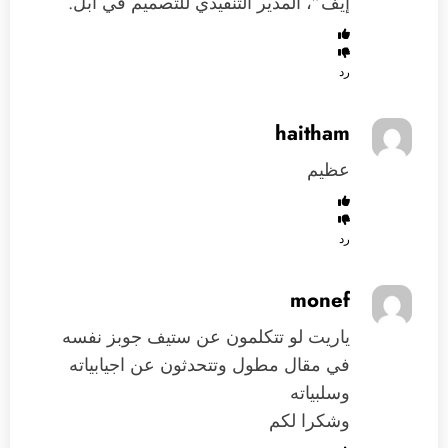
إيف”، المدير التنفيذي للتصميم في أبل.
رد
haitham
عظيم
رد
monef
ياريت لو تتكلمون عن ستيف جوبز نفسه
في مقال مطول وتتحدثون عن اجيابياته
وسلبياته
وشكرا لكم