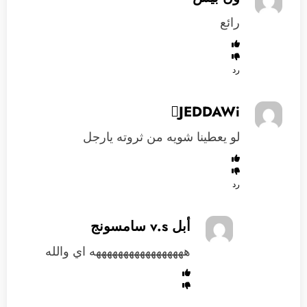
رائع
رد
JEDDAWi
لو يعطينا شويه من ثروته يارجل
رد
أبل v.s سامسونج
هههههههههههههههههه اي والله