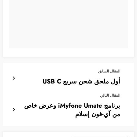
المقال السابق
أول ملحق شحن سريع USB C
المقال التالي
برنامج iMyfone Umate وعرض خاص
من آي-فون إسلام