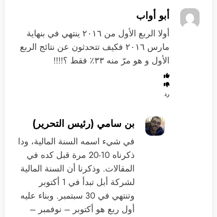
أبو أواب
أولا الربع الأول من ٢٠١٦ ينتهي في بنهاية
مارس ٢٠١٦ فكيف تتحدثون عن نتائج الربع
الأول و هو مرّ منه ٣٣٪‏ فقط ؟!!!!
رد
بن سامي (رئيس التحرير)
في شيء اسمه السنة المالية، ودا
ذكرناه 10-20 مرة قبل كده في
المقالات. وذكرنا أن السنة المالية
لشركة أبل تبدأ في 1 أكتوبر
وتنتهي في 30 سبتمبر. وبناء عليه
أول ربع هو أكتوبر – نوفمبر –