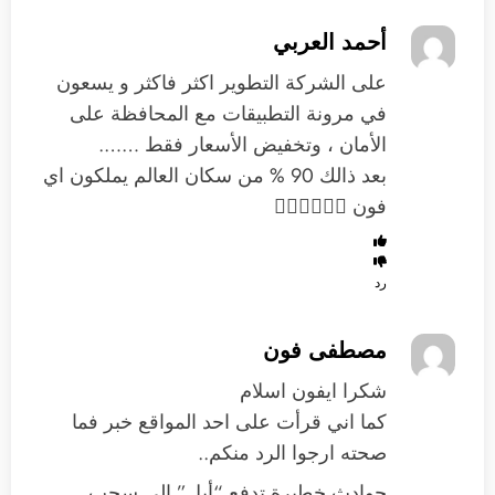
أحمد العربي
على الشركة التطوير اكثر فاكثر و يسعون
في مرونة التطبيقات مع المحافظة على
الأمان ، وتخفيض الأسعار فقط …….
بعد ذالك 90 ‎%‎ من سكان العالم يملكون اي
فون 👍🏼👍🏼👍🏼
رد
مصطفى فون
شكرا ايفون اسلام
كما اني قرأت على احد المواقع خبر فما
صحته ارجوا الرد منكم..
حوادث خطيرة تدفع “أبل” إلى سحب