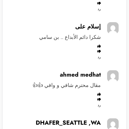
رد
إسلام على
شكرا دائم الأبداع .. بن سامي
رد
ahmed medhat
مقال محترم شافي و وافي 👍👍
رد
DHAFER_SEATTLE ,WA