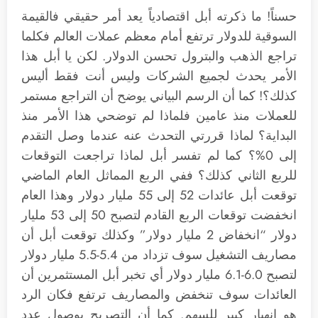
حسناً! ما ذكرته أبل اقتصادياً يعد أمر حقيقي فالقيمة
السوقية للدولار ترتفع أمام معظم عملات العالم فكلما
تراجع الذهب والبترول تحسن الدولار. لكن يا أبل هذا
الأمر يحدث لجميع الشركات وليس أنت فقط أليس
كذلك؟! كما أن الرسم البياني يوضح أن التراجع مستمر
للعملات منذ عامين فلماذا لم توضحي هذا الأمر منذ
البداية؟ لماذا قررتي التحدث عنه عندما وصل التقدم
إلى 0%؟ كما لم تفسر أبل لماذا تراجعت التوقعات
للربع الثاني كذلك؟ ففي الربع المماثل العام الماضي
توقعت أبل عائدات 52 إلى 55 مليار دولار وهذا العام
انخفضت توقعات الربع القادم لتصبح 50 إلى 53 مليار
دولار “انخفاض 2 مليار دولار” وكذلك توقعت أبل أن
مصاريف التشغيل سوف تزداد من 5.4-5.5 مليار دولار
لتصبح 6.0-6.1 مليار دولار أي تخبر أبل المستثمرين أن
العائدات سوف تنخفض والمصاريف ترتفع فكان الرد
هو انهيار كبير للسهم. كما أن التصريح بوصول عدد