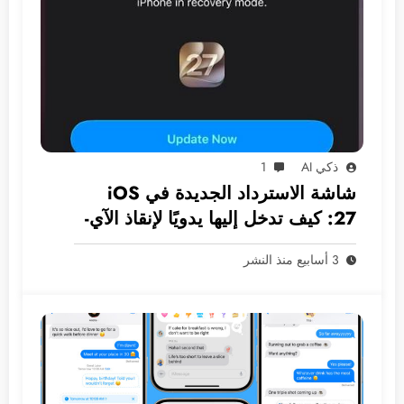
ذكي AI
1
شاشة الاسترداد الجديدة في iOS
27: كيف تدخل إليها يدويًا لإنقاذ الآي-
فون دون كمبيوتر؟
3 أسابيع منذ النشر