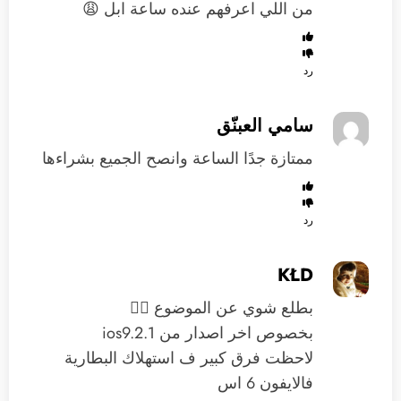
من اللي اعرفهم عنده ساعة ابل 😩
رد
سامي العبنّق
ممتازة جدًا الساعة وانصح الجميع بشراءها
رد
KŁD
بطلع شوي عن الموضوع 👆🏻
بخصوص اخر اصدار من ios9.2.1
لاحظت فرق كبير ف استهلاك البطارية
فالايفون 6 اس