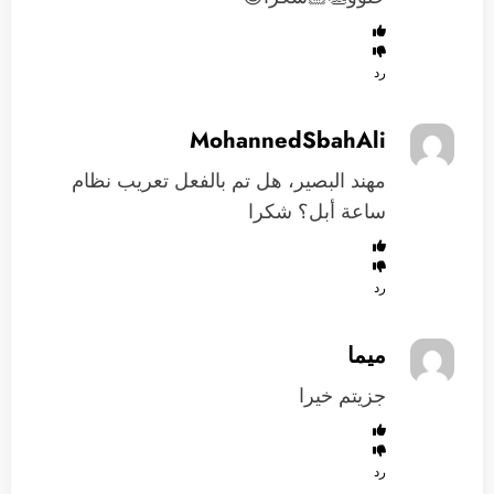
رد
MohannedSbahAli
مهند البصير، هل تم بالفعل تعريب نظام
ساعة أبل؟ شكرا
رد
ميما
جزيتم خيرا
رد