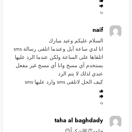
رد
naif
السلام عليكم وعيد مبارك
انا لدي ساعة آبل وعندما اتلقى رسالة sms
اتلقاها على الساعة ولكن عندما الرد عليها
يستخدم آي مسج وانا أي مسج غير مفعل
عندي لذلك لا يتم الرد
كيف الحل لاتلقى sms وارد عليها sms
رد
taha al baghdady
حلوو👏🏼شكراً😊