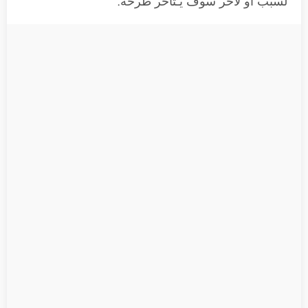
لسبب او لأخر سوف يـتأخر طرحه.