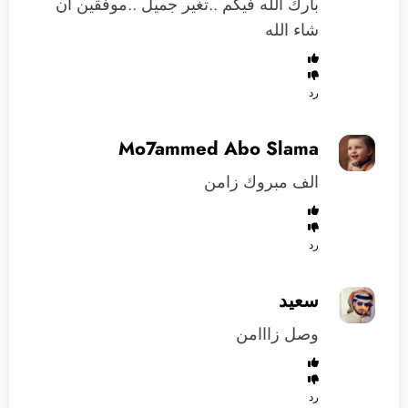
بارك الله فيكم ..تغير جميل ..موفقين ان
شاء الله
رد
Mo7ammed Abo Slama
الف مبروك زامن
رد
سعيد
وصل زااامن
رد