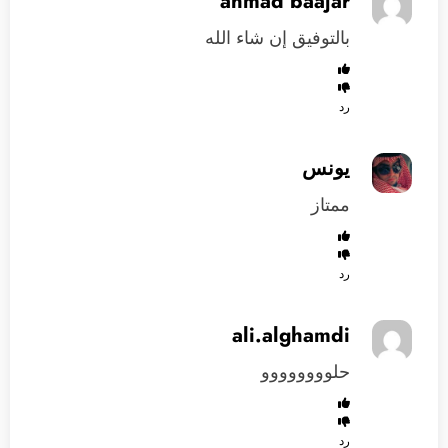
ahmad baajar
بالتوفيق إن شاء الله
رد
يونس
ممتاز
رد
ali.alghamdi
حلوووووووو
رد