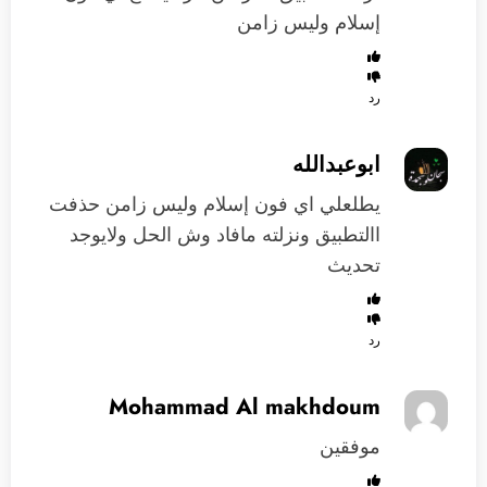
إسلام وليس زامن
رد
ابوعبدالله
يطلعلي اي فون إسلام وليس زامن حذفت
االتطبيق ونزلته مافاد وش الحل ولايوجد
تحديث
رد
Mohammad Al makhdoum
موفقين