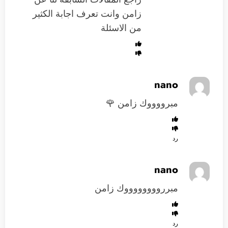
زامن وانت تعرف اجابة الكثير
من الاسئلة
nano
مبرووووك زامن 🌹
رد
nano
مبررووووووووك زامن
رد