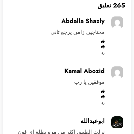
265 تعليق
Abdalla Shazly
محتاجين زامن يرجع تاني
رد
Kamal Abozid
موفقين يا رب
رد
ابوعبدالله
نزلت الطبيق اكثر من مرة يطلع اي فون