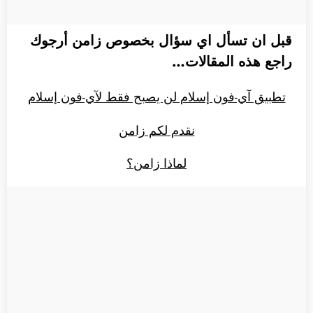
قبل ان تسأل اي سؤال بخصوص زامن أرجوك
راجع هذه المقالات…
تطبيق آي-فون إسلام لن يصبح فقط لآي-فون إسلام
نقدم لكم زامن
لماذا زامن؟