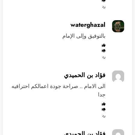
رد
waterghazal
بالتوفيق وإلى الإمام
رد
فؤاد بن الحميدي
الى الامام .. صراحة جودة اعمالكم احترافيه
جدا
رد
فؤاد بن الحميدي