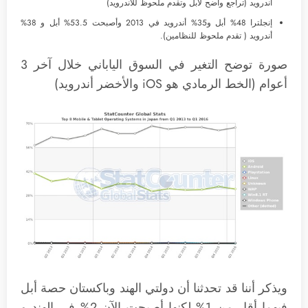
أندرويد (تراجع واضح لأبل وتقدم ملحوظ للأندرويد)
إنجلترا 48% أبل و35% أندرويد في 2013 وأصبحت 53.5% أبل و 38%
أندرويد ( تقدم ملحوظ للنظامين).
صورة توضح التغير في السوق الياباني خلال آخر 3
أعوام (الخط الرمادي هو iOS والأخضر أندرويد)
ويذكر أننا قد تحدثنا أن دولتي الهند وباكستان حصة أبل
فيهما أقل من 1% لكنها أصبحت الآن 2% في الهند و