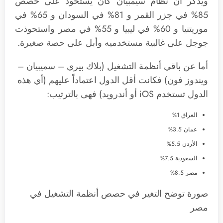
ويذكر أن نظام سيمبيان كان يستحوذ على حصص
85% في جزر القمر و 81% في السودان و 65% في
موريتنيا و 60% في ليبيا و 55% في مصر واستحوذت
جوجل على غالبية مستخدميه وأبل على حصة صغيرة.
أما عن باقي أنظمة التشغيل (بلاك بيري – سميبيان –
ويندوز فون) فكانت أقل الدول اعتماداً عليهم (أي هذه
الدول تستخدم iOS أو أندرويد) فهى بالترتيب:
العراق 1%
عمان 3.5%
الأردن 5.5%
السعودية 7.5%
مصر 8.5%
صورة توضح التغير في حصص أنظمة التشغيل في
مصر