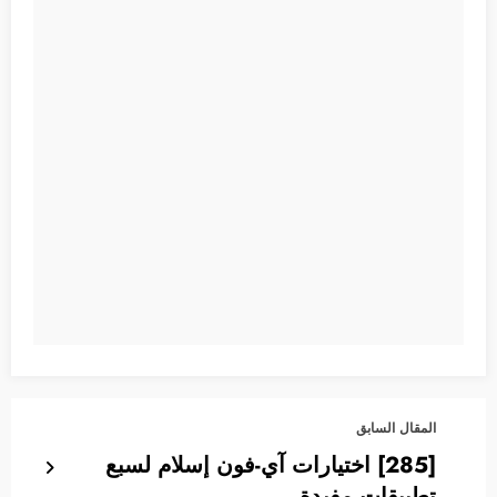
المقال السابق
[285] اختيارات آي-فون إسلام لسبع
تطبيقات مفيدة