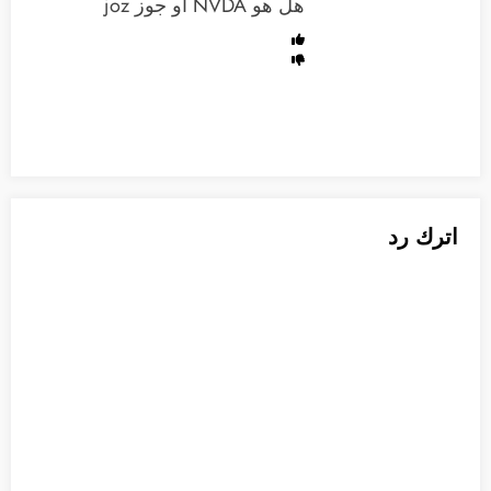
هل هو NVDA او جوز joz
اترك رد