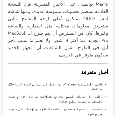
Martin -والمبنى على الأخبار المسربة- فإن النسخة
القادمة ستضم تحسينات ملموسة عديدة، ومنها شاشة
لمس OLED ستكون أعلى لوحة المفاتيح والتي
ستعرض معلومات مختلفة مثل البطارية والساعة
وغيرها. كان من المفترض أن يتم طرح الـ MacBook
Pro الجديد منذ أكثر 4 أشهر، ولا نعلم ما سبب تأخر
أبل في الطرح، تقول الشائعات أن الجهاز الجديد
سيكون متوفر في الخريف.
أخبار متفرقة
قاضي برازيلي يمنع WhatsApp عن العمل في البرازيل للمرة الثالثة خلال
هذا العام.
أطلقت أبل تحديثات لجميع أنظمتها iOS، OS X، watchOS و tvOS،
بالإضافة الى تحديث برنامج iTunes.
سناب شات تسمح لمستخدميها بإضافة ملصقاتهم من Bitmoji على صورهم
وفيديوهاتهم.