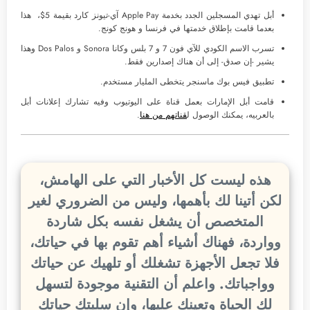
أبل تهدي المسجلين الجدد بخدمة Apple Pay آي-تيونز كارد بقيمة 5$، هذا
بعدما قامت بإطلاق خدمتها في فرنسا و هونج كونج.
تسرب الاسم الكودي للآي فون 7 و 7 بلس وكانا Sonora و Dos Palos وهذا
يشير -إن صدق- إلى أن هناك إصدارين فقط.
تطبيق فيس بوك ماسنجر يتخطى المليار مستخدم.
قامت أبل الإمارات بعمل قناة على اليوتيوب وفيه تشارك إعلانات أبل
بالعربيه، يمكنك الوصول ل
قناتهم من هنا
.
هذه ليست كل الأخبار التي على الهامش،
لكن أتينا لك بأهمها، وليس من الضروري لغير
المتخصص أن يشغل نفسه بكل شاردة
وواردة، فهناك أشياء أهم تقوم بها في حياتك،
فلا تجعل الأجهزة تشغلك أو تلهيك عن حياتك
وواجباتك. واعلم أن التقنية موجودة لتسهل
لك الحياة وتعينك عليها، وإن سلبتك حياتك