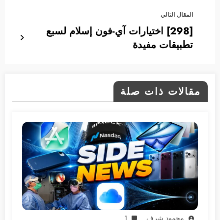
المقال التالي
[298] اختيارات آي-فون إسلام لسبع
تطبيقات مفيدة
مقالات ذات صلة
محمود شرف
1