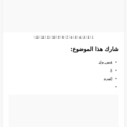
|
13
|
12
|
11
|
10
|
9
|
8
|
7
|
6
|
5
|
4
|
3
|
2
|
1
شارك هذا الموضوع:
فيس بوك
X
المزيد