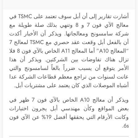
أشارت تقارير إلى أن أبل سوف تعتمد على TSMC في
معالج الآي فون 7 و 8 وتنهي بذلك صلة طويلة مع
شركة سامسونج ومعالجاتها. ويذكر أن الأخبار أكدت
أن بالفعل أبل وقعت عقد حصري مع TSMC لمعالج 7
“المعالج A10” أما المعالج A11 الخاص بالآي فون 8 فلا
تزال هناك تفاوضات بين الشركتين. ويذكر أن هذا
الأمر يتوقع أن يسبب ضرراً بالغاً لسامسونج والتي
عانت لسنوات من تراجع معظم قطاعات الشركة عدا
أشباه الموصلات الذي كان يعتمد على مشتريات أبل.
ويذكر أن معالج A10 الخاص بالآي فون 7 ظهر في
بعض المواقع وكأن مهندسي أبل يجرون اختبارات
وكانت الأرقام التي يحققها أفضل 19% عن الآي فون
6s.