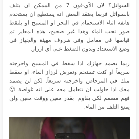
السوائل؟ لان الآي-فون 7 من الممكن ان يتلف
بالسوائل فربما يعتقد البعض انه يستطيع ان يستخدم
هاتفه اثناء الاستحمام في البحر او المسبح او يلتقط
صور تحت الماء وهذا غير صحيح، هذه المعاير تم
قياسها في معامل وفي ظروف مهيئة والجهاز في
وضع الاستعداد وبدون الضغط على أي ازرار.
ربما يصمد جهازك اذا سقط في المسبح واخرجته
سريعاً او كنت تستحم وتعرض لرزاز الماء، او سقط
منك في المرحاض واخرجته سريعاً. لكن لن يصمد
معك اذا حاولت ان تتعامل معه على انه غواصة 🙂
فهم مصمم لكي يقاوم بقدر معين ووقت معين ولن
يمنع التلف من الماء.