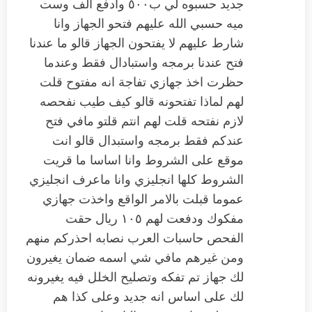
جديد حسبوه لي ب٥٠٠ وادفع الف وست
ميه حسبي الله عليهم فتحو الجهاز وانا
شارط عليهم لا يفتحون الجهاز قالو ما عندنا
فتح عندنا برمجه واستبادال فقط وعندما
حظرت اخذ جهازي تفاجة انه مفتوح قلت
لهم لماذا تفتحونه قالو كيف طيب نفحصه
لازم نفتحه قلت لهم انتم قلتو مافي فتح
عندكم فقط برمجه واستبدال قالو انت
موقع على الشروط وانا اساسا ما قريت
الشروط كلها انجليزي وانا ماعرف انجليزي
عموما قبلت بالامر الواقع واخذت جهازي
مفكوك ودفعت لهم ١٠٥ ريال حقت
الفحص حاسبات العرب نصابه احذركم منهم
ومن غيرهم مافي شي اسمه ضمان يغيرون
لك جهاز تم تفكه وتصليح الخلل فيه يغيرونه
لك على اساس انه جديد وعلى كذا هم