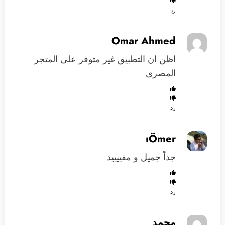
رد
Omar Ahmed
اظن ان التطبيق غير متوفر على المتجر
المصرى
رد
ıÖmer
جداً جميل و مفييييد
رد
محمد