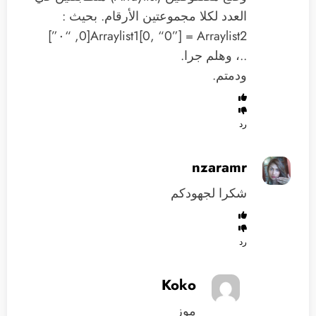
العدد لكلا مجموعتين الأرقام. بحيث :
Arraylist1[0, “0”] = Arraylist2[0, “٠”]
..، وهلم جرا.
ودمتم.
رد
nzaramr
شكرا لجهودكم
رد
Koko
موز