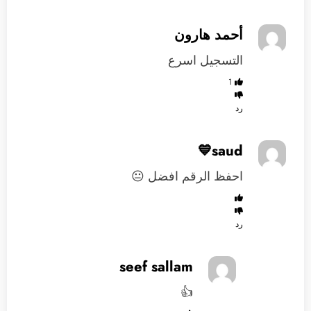
أحمد هارون
التسجيل اسرع
1
رد
saud💙
احفظ الرقم افضل 😐
رد
seef sallam
👍