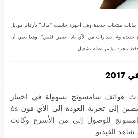
 بيانات منتجات جديدة وهى أجهزة حاسب “ماك” بأرقام موديل
A1289و A1347و A1418و A1419و A1481 وكذلك لوحة مفاتيح جديدة و4 إصدارات من الآي باد “ضمن فئتين”. وهذا يعني أن
 فقط مجرد مؤتمر نظام تشغيل.
هزيمة أحدث هواتف سامسونج بسهولة في اختبار
السرعة بالتطبيقات. مما دفع أحد المتخصصين إلى تجربة العودة إلى الآي فون 6s
ع هاتف سامسونج للوصول إلى من الأسرع وكانت
 شاهد الفيديو