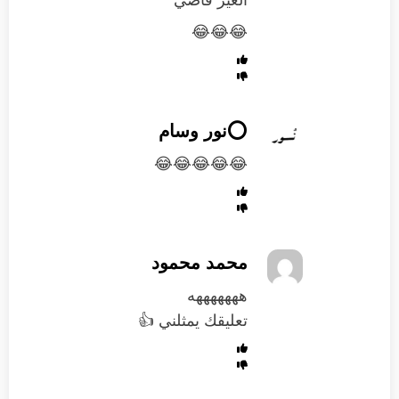
الغير فاضي
😂😂😂
⭕️نور وسام
😂😂😂😂😂
محمد محمود
هههههههه
تعليقك يمثلني 👍