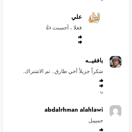
علي
فعلا ، أحسنت 👍
بافقيــه
شكراً جزيلاً أخي طارق.. تم الاشتراك.
رد
abdalrhman alahlawi
جميييل