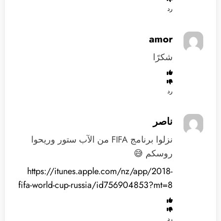
رد
amor
شكرًا
رد
ناصر
نزلوا برنامج FIFA من الآب ستور وريحوا
روسكم 😅
https://itunes.apple.com/nz/app/2018-
fifa-world-cup-russia/id756904853?mt=8
رد