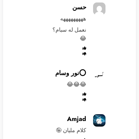
حسن
هههههههههه
نعمل له سبام؟
😂
⭕️نور وسام
😂😂😂
Amjad
كلام مليان 🤪