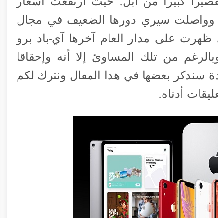
قصيرا كبيرا من آبل. حيث ارتفعت أسعار
 وواصلت سيري دورها الضعيف في مجال
ظهرت على مدار العام آخرها آي-باد برو
 وبالرغم من تلك المساوئ إلا أنه وإحقاقا
ة سنذكر بعضها في هذا المقال ونترك لكم
ليقات أدناه.