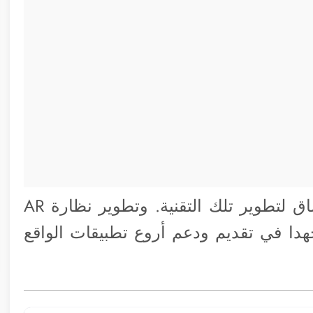
الجدير بالذكر أن آبل تعمل على قدم وساق لتطوير تلك التقنية. وتطوير نظارة AR
 جهدا في تقديم ودعم أروع تطبيقات الواقع