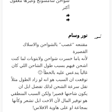
شواحن سامسونج وغيرها معقول
أكثر
نور وسام
مقتنعه “غصب” بالشواحن والاسلاك
القصيرة
لأنه ياما خسرت شواحن ولابتوبات لما كنت
اشحن فيهم بسبب طول الشاحن اللي كان
غالباً يندعس عليه بالخطأ 🙂
توقعت ان السبب هو انه لو زاد الطول مثلاً
تقل سرعة الشحن لذلك تفضل ابل ان
يكون شاحنها قصير! ولكن السبب المنطقي
هو توفير المال لأن الاخت ابل تشعر وكأنها
بمجاعة او على هاوية الافلاس!