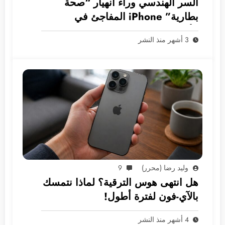
السر الهندسي وراء انهيار “صحة
بطارية” iPhone المفاجئ في
الأسواق العربية
3 أشهر منذ النشر
وليد رضا (محرر)
9
هل انتهى هوس الترقية؟ لماذا نتمسك
بالآي-فون لفترة أطول!
4 أشهر منذ النشر