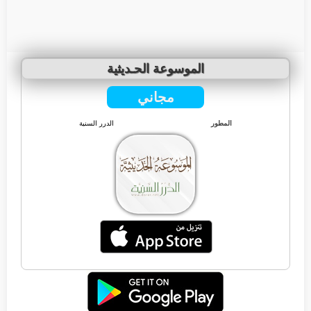
الموسوعة الحـديثية
مجاني
المطور
الدرر السنية