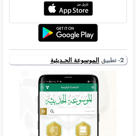
2- تطبيق
الموسوعة الحـديثية