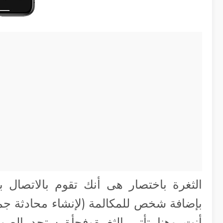
الثغرة باختصار هى أنك تقوم بالاتصال
بإضافة شخص للمكالمة (لإنشاء محادثة ج
أنت وهنا تأتي الثغرةوفجأة ستجد ال