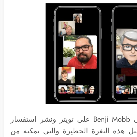
الثغرة تم اكتشافها بواسطة شخص يدعى Benji Mobb على تويتر ونشر استفسار
ل هذه الثغرة الخطيرة والتي تمكنه من