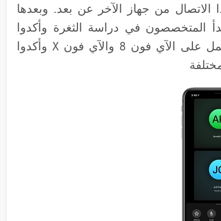
الاتصال من جهاز الآخر عن بعد. وبعدها
دأ المتخصصون في دراسة الثغرة وأكدوا
وجودها بالفعل ونشروا فيديو لها وهى تعمل على الآي فون 8 والآي فون X وأكدوا
ختلفة