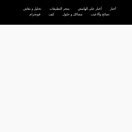
أخبار
أخبار على الهامش
متجر التطبيقات
تحليل و نقاش
نصائح وألاعيب
مشاكل و حلول
كيف
فونجرام