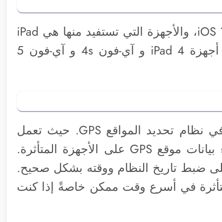
التحديثات هي iOS 9.3.6 و تحديث iOS 10.3.4، والأجهزة التي تستفيد منها هي iPad
mini و iPad 2 و iPad 3 . بينما ستتلقى أجهزة iPad 4 و آي-فون 4s و آي-فون 5
أطلقت آبل هذه التحديثات لإصلاح خلل في نظام تحديد المواقع GPS. حيث تعمل
على إصلاح مشكلة أثرت سابقًا على أداء بيانات موقع GPS على الأجهزة المتأثرة.
على ضبط تاريخ النظام ووقته بشكل صحيح.
تأثرة في أسرع وقت ممكن خاصةً إذا كنت