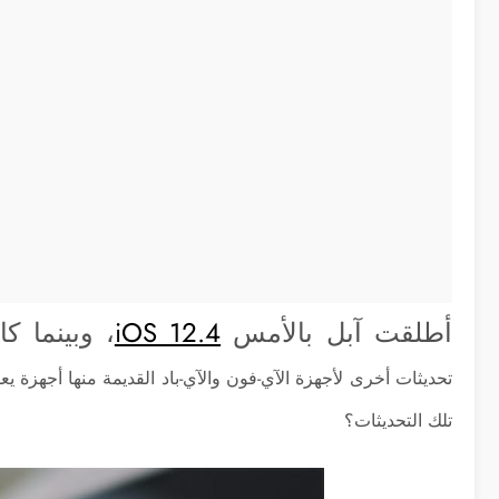
أطلقت آبل بالأمس
iOS 12.4
، وبينما ك
تحديثات أخرى لأجهزة الآي-فون والآي-باد القديمة منها أجهزة يع
تلك التحديثات؟