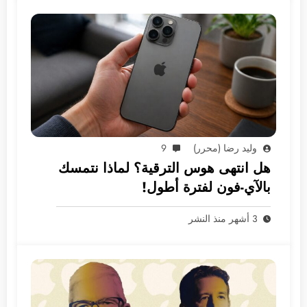
وليد رضا (محرر)
9
هل انتهى هوس الترقية؟ لماذا نتمسك
بالآي-فون لفترة أطول!
3 أشهر منذ النشر