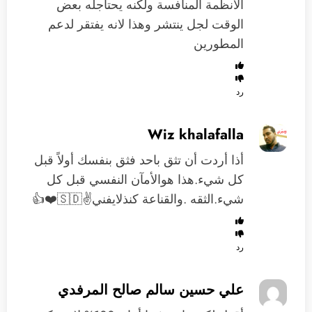
الأنظمة المنافسة ولكنه يحتاجله بعض
الوقت لجل ينتشر وهذا لانه يفتقر لدعم
المطورين
رد
Wiz khalafalla
أذا أردت أن تثق باحد فثق بنفسك أولاً قبل
كل شيء.هذا هوالأمآن النفسي قبل كل
شيء.الثقه .والقناعة كنذلايفني✌️🇸🇩❤️👍
رد
علي حسين سالم صالح المرفدي