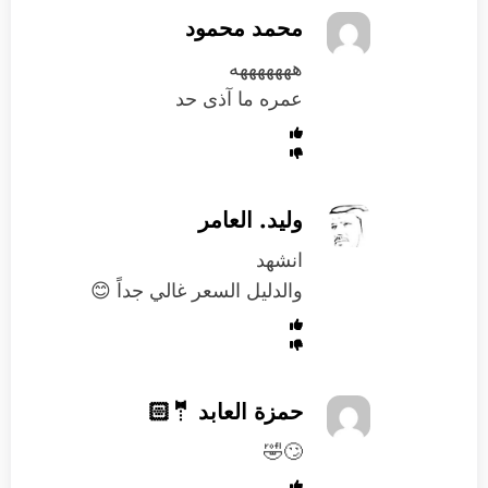
محمد محمود
هههههههه
عمره ما آذى حد
وليد. العامر
انشهد
والدليل السعر غالي جداً 😊
حمزة العابد 🤵🏻
🙄🤣