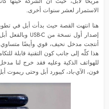
مريحًا لأبل، حيث أن الشركة حينها كا
الاستمرار لعشر سنوات أخرى.
إصدار أول نسخة م
أنتجت مدخل نحيف، قوي وأيضًا متساوي ال
هذا كلّه إلى جانب كون التقنية قابلة للت
فون، الآي-باد، كيبورد أبل وحتى ريموت أبل