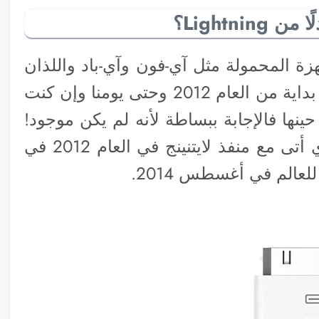
هزة المحمولة مثل آي-فون وآي-باد واللذان
يعملان بمنفذ الشحن/نقل البيانات لايتنينج بداية من العام 2012 وحتى يومنا وإن كنت
تسائل لماذا لم تستخدم آبل منفذ USB-C حينها فالإجابة ببساطة لأنه لم يكن موجود!
هذا حيث أن هاتف آيفون 5 هو الأول الذي أتى مع منفذ لايتنينج في العام 2012 في