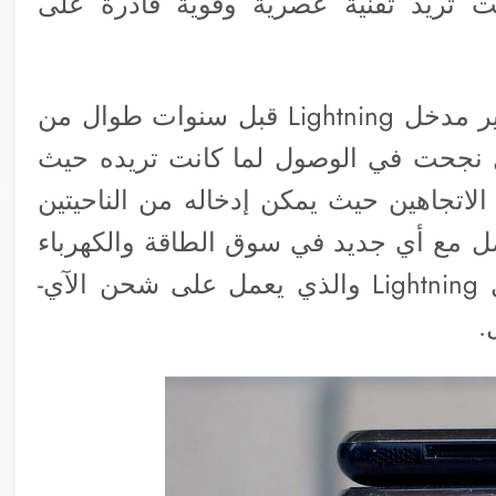
نت تريد تقنية عصرية وقوية قادرة على
هنا انتهت القصة حيث بدأت أبل في تطوير مدخل Lightning قبل سنوات طوال من
ن USB-C وبالفعل أبل نجحت في الوصول لما كانت تريده حيث
اتجاهين حيث يمكن إدخاله من الناحيتين
كامل مع أي جديد في سوق الطاقة والكهرباء
للهواتف الذكية وعليه فقد خرج لنا مدخل Lightning والذي يعمل على شحن الآي-
.