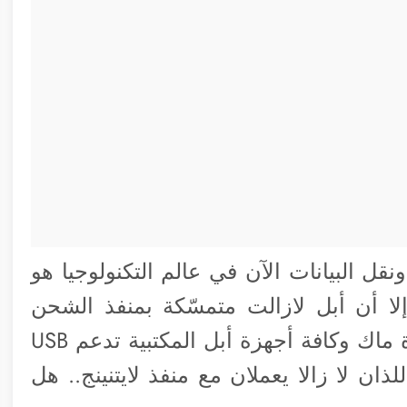
نقل البيانات الآن في عالم التكنولوجيا هو
ذ USB بأنواعه وعلى رأسهم USB-C إلا أن أبل لازالت متمسّكة بمنفذ الشحن
Lightning الخاص بها بالرغم من أن أجهزة ماك وكافة أجهزة أبل المكتبية تدعم USB
ذان لا زالا يعملان مع منفذ لايتنينج.. هل