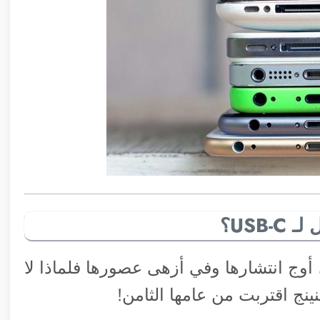
USB؟
ا سؤال جيّد.. الآن تقنية USB-C في أوج انتشارها وفي أزهى عصورها فلماذا لا
تنينج اقتربت من عامها الثامن!