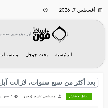
لتجاوز
لى
أغسطس 7, 2026
لمحتوى
أول موقع عربي متخصص في 
الرئيسية
بحث جوجل
واتس اب
بعد أكثر من سبع سنوات، لازالت آبل متمس
تحليل و نقاش
مصطفى عاشور (محرر)
7 سنوات منذ النشر