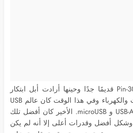
لاحقًا ومع مرور السنوات أصبح مدخل 30-Pin قديمًا جدًا وحينها أرادت أبل ابتكار
مدخل أفضل -أو تقنية أفضل- لنقل البيانات والكهرباء وفي هذا الوقت كان عالم USB
مليئًا بالفوضى حيث كان هناك USB-A، miniUSB و microUSB. الأخير كان أفضل تلك
 وشكل أفضل وقدرات أعلى إلا أنه لم يكن