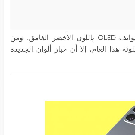
وطبقا لبعض الشائعات فقد تطلق أبل هواتف OLED باللون الأخضر الغامق. ومن
ة هذا العام، إلا أن خيار ألوان الجديدة