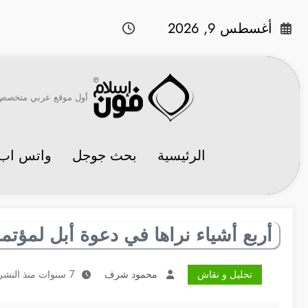
لتجاوز
لى
أغسطس 9, 2026
لمحتوى
أول موقع عربي متخصص في 
الرئيسية
بحث جوجل
واتس اب
أربع أشياء نراها في دعوة أبل لمؤتمر 
تحليل و نقاش
محمود شرف
7 سنوات منذ النشر