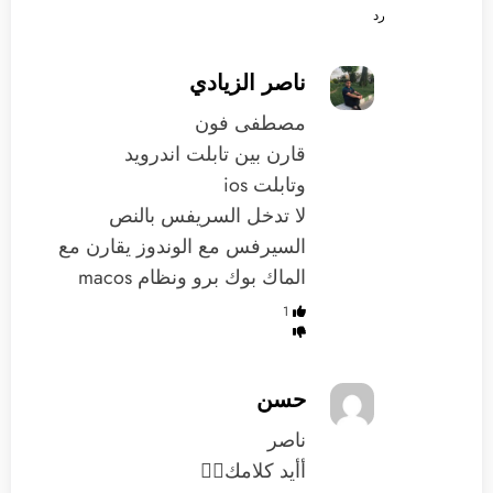
رد
ناصر الزيادي
مصطفى فون
قارن بين تابلت اندرويد
وتابلت ios
لا تدخل السريفس بالنص
السيرفس مع الوندوز يقارن مع
الماك بوك برو ونظام macos
1
حسن
ناصر
أأيد كلامك👍🏻