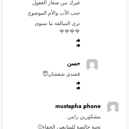
غيرك من صغار العقول
جنب الأب والأم الموضوع
ترى السالفة ما تسوى
🌹🌹🌹🌹
حسن
قصدي شعشان😇
mustapha phone
مشكورين زامن
تحية خالصة للمتابعين الخفاء🙂