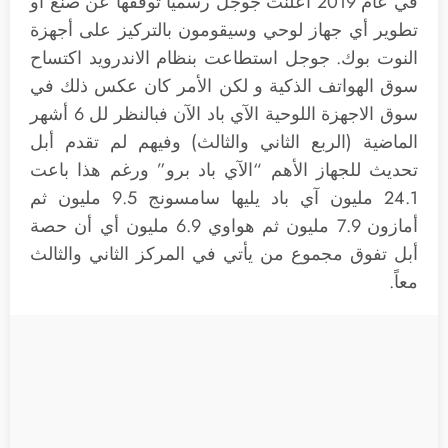
في عام 2019 أعلنت جوجل رسميا توقفها عن صنع أو
تطوير أي جهاز لوحي وسيقومون بالتركيز على أجهزة
النوت بوك. جوجل استطاعت بنظام الاندرويد اكتساح
سوق الهواتف الذكية و لكن الأمر كان عكس ذلك في
سوق الاجهزة اللوحية الآي باد الآن فبالنظر لل 6 أشهر
الماضية (الربع الثاني والثالث) وفيهم لم تقدم أبل
تحديث للجهاز الأهم “الآي باد برو” ورغم هذا باعت
24.1 مليون آي باد يليها سامسونج 9.5 مليون ثم
أمازون 7.9 مليون ثم هواوي 6.9 مليون أي أن حصة
أبل تفوق مجموع من يأتي في المركز الثاني والثالث
معاً.