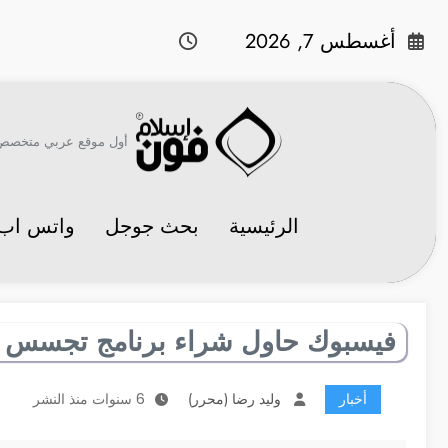
لتجاوز
لى
أغسطس 7, 2026
لمحتوى
أول موقع عربي متخصص في 
الرئيسية
بحث جوجل
واتس اب
فيسبوك حاول شراء برنامج تجسس إ
أخبار
وليد رضا (محرر)
6 سنوات منذ النشر