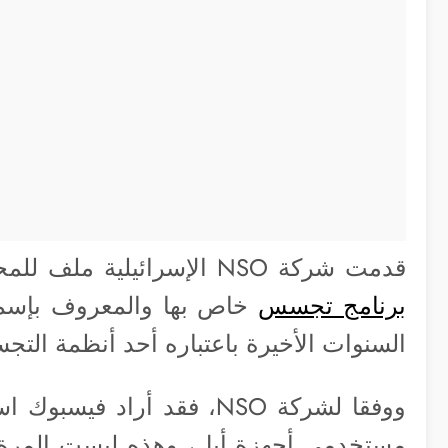
قدمت شركة NSO الإسرائيلية ملف للمحكمة، زعمت فيه أن فيسبوك حاول شراء
برنامج تجسس
خاص بها والمعروف بإسم 
السنوات الأخيرة باعتباره أحد أنظمة التج
ووفقا لشركة NSO، فقد أراد
مستخدمي أجهزة أبل، وهذه ليست المرة ا