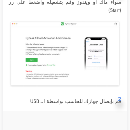
سواء ماك او ويندوز وقم بتشغيله واضغط على زر
(Start)
2
قم بإيصال جهازك للحاسب بواسطة الـ USB