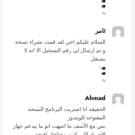
رد
ثامر
السلام عليكم اخي لقد قمت بشراء نسخة
و تم ارسال لي رقم التسجيل الا انه لا
يشتغل
1
رد
Ahmad
الحقيقه انا اشتريت البرنامج النسخه
المفتوحه للويندوز
بس مع الأسف ما انتبهت انو ما بيدعم جهاز
الاي باد اللي كنت محتاجك افتحه