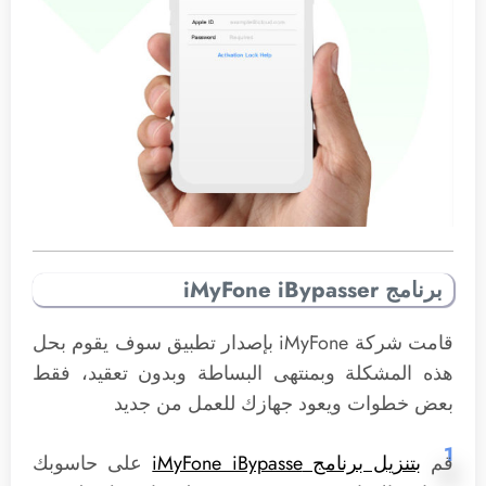
برنامج iMyFone iBypasser
قامت شركة iMyFone بإصدار تطبيق سوف يقوم بحل
هذه المشكلة وبمنتهى البساطة وبدون تعقيد، فقط
بعض خطوات ويعود جهازك للعمل من جديد
1
قم
بتنزيل برنامج iMyFone iBypasse
على حاسوبك