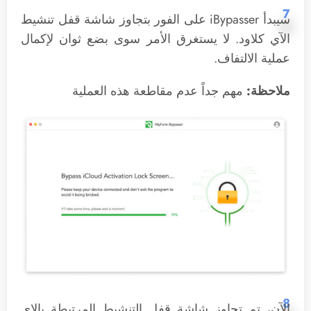
7
سيبدأ iBypasser على الفور بتجاوز شاشة قفل تنشيط
الآي كلاود. لا يستغرق الأمر سوى بضع ثوان لإكمال
عملية الالتفاف.
ملاحظة:
مهم جداً عدم مقاطعة هذه العملية
8
الآن، تم تجاوز شاشة قفل التنشيط المرتبطة بالاي