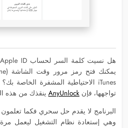
ه
iTunes الاحتياطية المشفرة الخاصة ب
تواجهها، فإن
AnyUnlock
ينقذك من هذه ال
البرنامج لا يقدم حل سحري فكما تعلمون أ
وهي إستعادة نظام التشغيل ليعمل مر