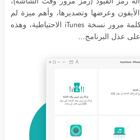
زالة رمز القيود (رمز مرور وقت الشاشة)،
لأيفون وعرضها وتصديرها، وأهم ميزة لم
أجدها إلا في هذا البرنامج وهي استعادة كلمة مرور نسخة iTunes الاحتياطية، وهذه
 على عذل البرنامج…