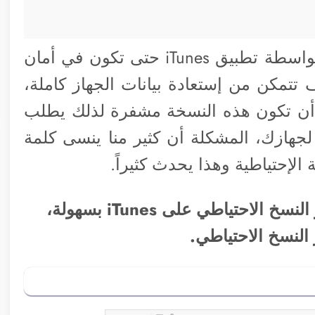
كثيراً ننصح بأخذ نسخة احتياطية لجهازك بواسطة تطبيق iTunes حتى تكون في أمان
تتمكن من إستعادة بيانات الجهاز كاملة،
 أن تكون هذه النسخة مشفرة لذلك يطلب
جهازك، المشكلة أن كثير منا ينسى كلمة
الإحتياطية وهذا يحدث كثيراً.
برنامج AnyUnlock يستعيد كلمة مرور النسخ الاحتياطي على iTunes بسهولة،
 النسخ الاحتياطي.