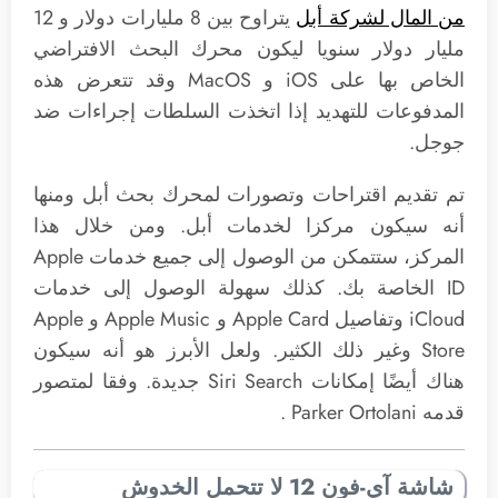
من المال لشركة أبل
يتراوح بين 8 مليارات دولار و 12
مليار دولار سنويا ليكون محرك البحث الافتراضي
الخاص بها على iOS و MacOS وقد تتعرض هذه
المدفوعات للتهديد إذا اتخذت السلطات إجراءات ضد
جوجل.
تم تقديم اقتراحات وتصورات لمحرك بحث أبل ومنها
أنه سيكون مركزا لخدمات أبل. ومن خلال هذا
المركز، ستتمكن من الوصول إلى جميع خدمات Apple
ID الخاصة بك. كذلك سهولة الوصول إلى خدمات
iCloud وتفاصيل Apple Card و Apple Music و Apple
Store وغير ذلك الكثير. ولعل الأبرز هو أنه سيكون
هناك أيضًا إمكانات Siri Search جديدة. وفقا لمتصور
قدمه Parker Ortolani .
شاشة آي-فون 12 لا تتحمل الخدوش