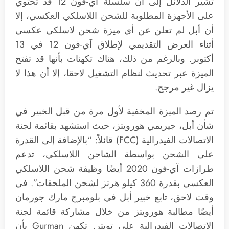
تشير الدلائل إلى أن سلسلة آي-فون 12 قد تحتوي
على الأجهزة المطلوبة للشحن اللاسلكي العكسي، إلا
أن أبل لم تعلن عن أي ميزة شحن لاسلكي عكسي
أثناء العرض التقديمي لإطلاق آي-فون 12 في 13
أكتوبر. وبالرغم من ذلك، هناك تكهنات بأنها قد تفتح
الميزة عبر تحديث لنظام التشغيل لاحقا، إلا أن هذا لا
يزال غير مرجح.
تم رصد الميزة المخفية لأول مرة من قبل الخبير في
شأن أبل، جيريمي هورويتز، حيث استشهد بقائمة لجنة
الاتصالات الفيدرالية (FCC) قائلاً: “بالإضافة إلى القدرة
على الشحن بواسطة الشاحن اللاسلكي، تدعم
طرازات آي-فون 2020 أيضًا وظيفة شحن اللاسلكي
العكسي بقدرة 360 كيلو هرتز لشحن الملحقات”. في
وقت لاحق، تابع خبير أبل في بلومبرج مارك جورمان
أيضًا مطالبة هورويتز من خلال مشاركة قائمة لجنة
الاتصالات الفيدرالية على تويتر. تكهن Gurman بأن