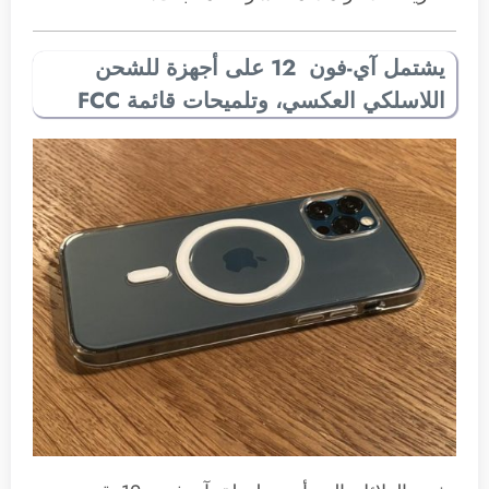
يشتمل آي-فون 12 على أجهزة للشحن
اللاسلكي العكسي، وتلميحات قائمة FCC