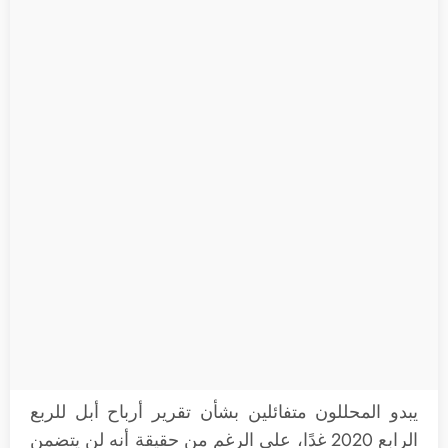
يبدو المحللون متفائلين بشأن تقرير أرباح أبل للربع
الرابع 2020 غدًا، على الرغم من حقيقة أنه لن يتضمن