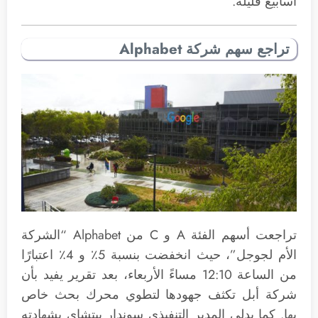
أسابيع قليلة.
تراجع سهم شركة Alphabet
تراجعت أسهم الفئة A و C من Alphabet “الشركة
الأم لجوجل”، حيث انخفضت بنسبة 5٪ و 4٪ اعتبارًا
من الساعة 12:10 مساءً الأربعاء، بعد تقرير يفيد بأن
شركة أبل تكثف جهودها لتطوي محرك بحث خاص
بها. كما يدلي المدير التنفيذي سوندار بيتشاي بشهادته