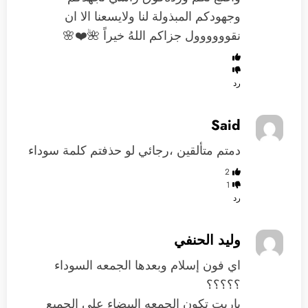
وجهودكم المبذولة لنا ولايسعنا الا ان
نقوووووول جزاكم اللهُ خيراً 🌺❤️🌸
رد
Said
دمتم متألقين ،رجائي لو حذفتم كلمة سوداء
2
1
رد
وليد الحنفي
اي فون إسلام وبعدها الجمعه السوداء
؟؟؟؟؟
ياريت تكون الجمعه البيضاء علي الجميع