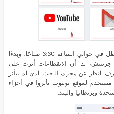
وذكر الموقع أيضا أن الخدمات بدأت تتعطل في حوالي الساعة 3:30 صباحًا. وبدءًا
11 صباحًا بتوقيت جرينتش، بدا أن الانقطاعات أثرت على
 العظمى من خدمات Google، بصرف النظر عن محرك البحث الذي لم يتأثر
بير. وذكر أن أكثر من 12 ألف مستخدم لموقع يوتيوب تأثروا في أجزاء
تحدة وبريطانيا والهند.