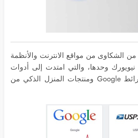
D عشرات الآلاف من الشكاوى من مواقع الانترنت والأنظمة
ي الساعة 7 صباحًا في نيويورك وحدها، والتي امتدت إلى أدوات
مكتب Google مثل Drive and Meet وخرائط Google ومنتجات المنزل الذكي من