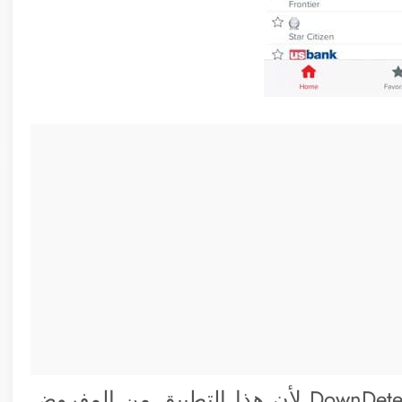
يمكنك تحميل التطبيق الخاص بموقع DownDetector لأن هذا التطبيق من المفروض