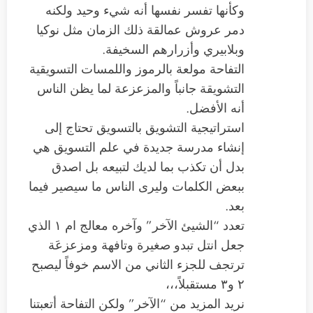
وكأنها تفسر نفسها أنه شيء وحيد ولكنه
دمر عروش عمالقة ذلك الزمان مثل نوكيا
وبلابيري وأزرارهم السخيفة.
التفاحة مولعة بالرموز واللمسات التسويقية
التشويقة جانباً والمزعزعة لما يظن الناس
أنه الأفضل.
استراتيجية التشويق بالتسويق تحتاج إلى
إنشاء مدرسة جديدة في علم التسويق هي
بدل أن تكذب بما لديك لتبيعه بل اصدق
ببعض الكلمات وليرى الناس ما سيصير فيما
بعد.
تعدد “الشيئ الآخر” وآخره معالج ام ١ الذي
جعل انتل تبدو صغيرة وتافهة ومزعزعَة
ترتجف للجزء الثاني من الاسم خوفاً ليصبح
٢ و٣ مستقبلاً،،،
نريد المزيد من “الآخر” ولكن التفاحة أتعبتنا