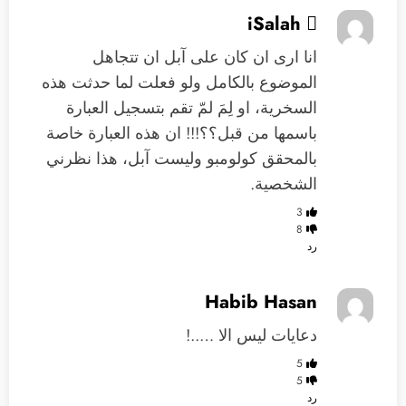
iSalah 
انا ارى ان كان على آبل ان تتجاهل
الموضوع بالكامل ولو فعلت لما حدثت هذه
السخرية، او لِمَ لمّ تقم بتسجيل العبارة
باسمها من قبل؟؟!!! ان هذه العبارة خاصة
بالمحقق كولومبو وليست آبل، هذا نظرني
الشخصية.
3
8
رد
Habib Hasan
دعايات ليس الا …..!
5
5
رد