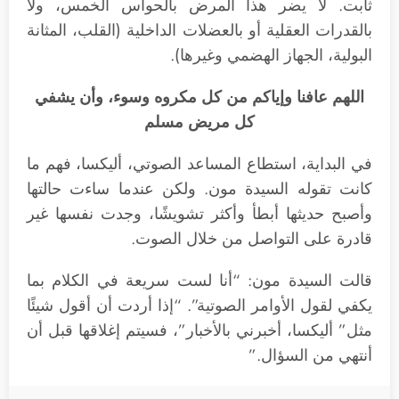
ثابت. لا يضر هذا المرض بالحواس الخمس، ولا
بالقدرات العقلية أو بالعضلات الداخلية (القلب، المثانة
البولية، الجهاز الهضمي وغيرها).
اللهم عافنا وإياكم من كل مكروه وسوء، وأن يشفي
كل مريض مسلم
في البداية، استطاع المساعد الصوتي، أليكسا، فهم ما
كانت تقوله السيدة مون. ولكن عندما ساءت حالتها
وأصبح حديثها أبطأ وأكثر تشويشًا، وجدت نفسها غير
قادرة على التواصل من خلال الصوت.
قالت السيدة مون: “أنا لست سريعة في الكلام بما
يكفي لقول الأوامر الصوتية”. “إذا أردت أن أقول شيئًا
مثل” أليكسا، أخبرني بالأخبار”، فسيتم إغلاقها قبل أن
أنتهي من السؤال.”