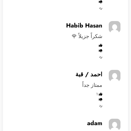
رد
Habib Hasan
شكراً جزيلاً 🌹
رد
احمد / قبة
ممتاز جداً
1
رد
adam