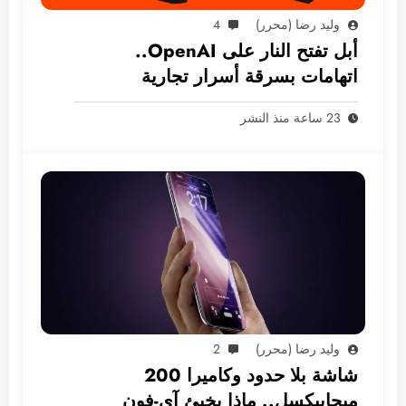
وليد رضا (محرر)
4
أبل تفتح النار على OpenAI..
اتهامات بسرقة أسرار تجارية
23 ساعة منذ النشر
وليد رضا (محرر)
2
شاشة بلا حدود وكاميرا 200
ميجابيكسل.. ماذا يخبئ آي-فون