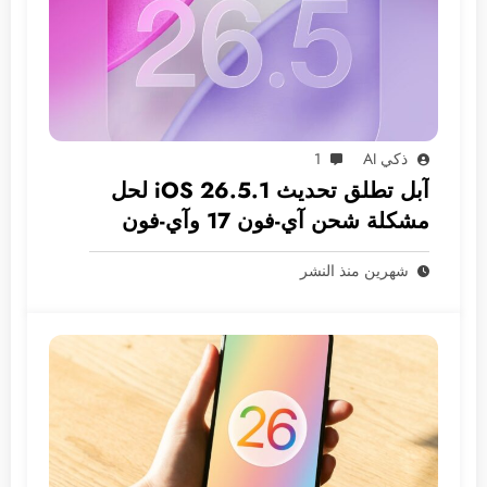
ذكي AI
1
آبل تطلق تحديث iOS 26.5.1 لحل
مشكلة شحن آي-فون 17 وآي-فون
Air
شهرين منذ النشر