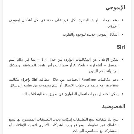
الإيموجي
دعم درجات لونية للبشرة لكل فرد على حدة في كل أشكال إيموجي
الزوجي
أشكال إيموجي جديدة للوجوه والقلوب
Siri
يمكن الإعلان عن المكالمات الواردة من خلال Siri – بما في ذلك اسم
المتصل – أثناء ارتداء AirPods أو سماعات رأس Beats المتوافقة، ويمكنك
الرد وأنت حر اليدين
دعم مكالمات FaceTime الجماعية من خلال مطالبة Siri بإجراء مكالمة
FaceTime مع قائمة من جهات الاتصال أو اسم مجموعة من تطبيق الرسائل
يمكن الاتصال بجهات اتصال الطوارئ عن طريق مطالبة Siri بذلك
الخصوصية
تتيح لك شفافية تتبع التطبيقات إمكانية تحديد التطبيقات المسموح لها بتتبع
نشاطك عبر تطبيقات ومواقع ويب الشركات الأخرى لتوجيه الإعلانات أو
المشاركة مع سماسرة البيانات.