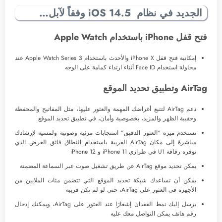
الجديد في نظام iOS 14.5 وفقاً لآبل…
فتح قفل iPhone باستخدام Apple Watch
إمكانية فتح قفل iPhone X والأحدث باستخدام Apple Watch Series 3 عند
محاولة استخدام Face ID أثناء ارتداء كمامة على الوجه
AirTag وتطبيق تحديد الموقع
دعم AirTag لتتبع أغراضك المهمة والعثور عليها، مثل المفاتيح والمحفظة
وحقيبة الظهر والمزيد، بخصوصية وأمان، في تطبيق تحديد الموقع
تستخدم ميزة “العثور الدقيق” استجابات مرئية وصوتية ولمسية لإرشادك
مباشرةً إلى مكان AirTag القريبة باستخدام النطاق فائق العرض الذي
توفره رقاقة U1 في طرازي iPhone 11 و iPhone 12
يمكن تحديد موقع AirTag عن طريق تشغيل صوت عبر السماعة المضمنة
يمكن أن تساعدك شبكة تحديد الموقع التي تتضمن مئات الملايين من
الأجهزة في العثور على AirTag، حتى لو لم تكن قريبة
يرسل إليك نمط الفقدان إشعارًا عند العثور على AirTag، ويمكنك إدخال
رقم هاتف يمكن التواصل معك عليه