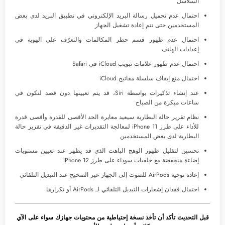
السلاسل
احتمال عدم تحميل رسالة البريد الإلكتروني في تطبيق البريد لدى بعض
المستخدمين حتى تتم إعادة تشغيل الجهاز
احتمال عدم ظهور قسم حظر المكالمات والتعرّف على الهوية في
إعدادات الهاتف
احتمال عدم ظهور علامات تبويب iCloud في Safari
احتمال منع إيقاف سلسلة مفاتيح iCloud
عند إنشاء تذكيرات بواسطة Siri، قد يتم تعيينها دون قصد لتكون في
ساعات مبكرة من الصباح
نظام تقرير حالة البطارية سيعيد معايرة الحد الأقصى للقدرة وأقصى قدرة
للأداء على طرز iPhone 11 لمعالجة التقديرات غير الدقيقة في تقرير حالة
البطارية لدى بعض المستخدمين
تحسين لتقليل ظهور الوهج الباهت الذي قد يظهر عند تعيين مستويات
إضاءة منخفضة مع خلفيات سوداء على طرز iPhone 12
إعادة توجيه AirPods للصوت إلى الجهاز غير الصحيح عند التبديل التلقائي
احتمال فقدان إشعارات التبديل التلقائي لـ AirPods أو تكرارها
قبل التحديث تأكد أن تأخذ نسخة إحتياطية من محتويات جهازك سواء على الآي