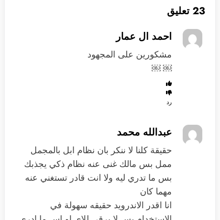
23 تعليق
احمد ال عمار
مشكورين على المجهود
￼ ￼
رد
عبدالله محمد
حقيقة كلنا لا ننكر بان نظام ابل بالمجمل
ممل بس مالك غنى عنه نظام ذكي يجذبك
بس ما تدري ليه ولا انت قادر تستغني عنه
مهما كان
انا اقدر الاندرويد حقيقه سهولة في
الاستخدام بس لا يرقى للاي او اس ما ادري