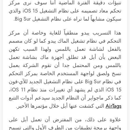
تنبؤات دقيقة الفترة الماضية أننا سوف نرى مركز
تحكم معاد تصميمه على نظام التشغيل iOS 15 والذي
سيكون مشابهاً لما نراه على نظام التشغيل Big Sur.
هذا التسريب يبدو منطقياً للغاية وخاصة أن مركز
التحكم في نظام تشغيل الماك يبدو كما لو كان مصمم
بالفعل لشاشة تعمل باللمس ولهذا السبب تكهن
البعض بأن أبل قد تطلق أجهزة ماك بشاشة تعمل
باللمس ومن المحتمل جدا أن تقوم الشركة بعمل
نسخ ولصق لواجهة المستخدم الخاصة بمركز التحكم
في نظام Big Sur على نظام التشغيل الجديد للآي-فون
iOS 15 الذي لم يشهد أي تغييرات منذ نظام iOS 11،
كما ذكر ماجواير أن النظام الجديد سيدعم أدوات التتبع
AirTags
التي كشفت عنها أبل خلال مؤتمرها الأخير.
علاوة على ذلك، من المفترض أن تعمل أبل على
واجهة برمجة تطبيقات من الطرف الأول والتي تسمح