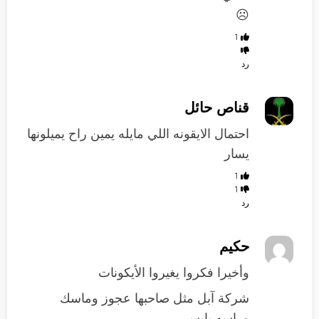
☹️
1
رد
قناص حائل
احتمال الايقونه اللي مايله يمين راح يميلونها
يسار
1
1
رد
حكيم
وأخيرا فكروا يغيروا الأيكونات
شركة آبل مثل صاحبها عجوز وماسك
وراسه يابس