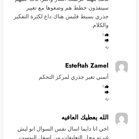
سينفذون خطط هم وضعوها مع تغيير
جذري بسيط فليس هناك داع لكثرة التفكير
والكلام.
1
رد
Esteftah Zamel
أتمني تغير جذري لمركز التحكم
1
رد
الله يعطيك العافيه
اخي انا دايما اسال نفس السوال انو ليش
غيرتو محل التعليقات من اسفل البوست