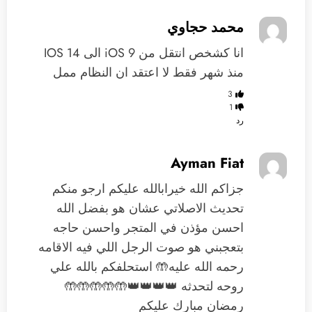
محمد حجاوي
انا كشخص انتقل من iOS 9 الى IOS 14
منذ شهر فقط لا اعتقد ان النظام ممل
3
1
رد
Ayman Fiat
جزاكم الله خيرابالله عليكم ارجو منكم
تحديث الاصلاتي عشان هو بفضل الله
احسن مؤذن في المتجر واحسن حاجه
بتعجبني هو صوت الرجل اللي فيه الاقامه
رحمه الله عليه🤲 استحلفكم بالله علي
روحه لتحدثه 👑👑👑👑🤲🤲🤲🤲🤲
رمضان مبارك عليكم